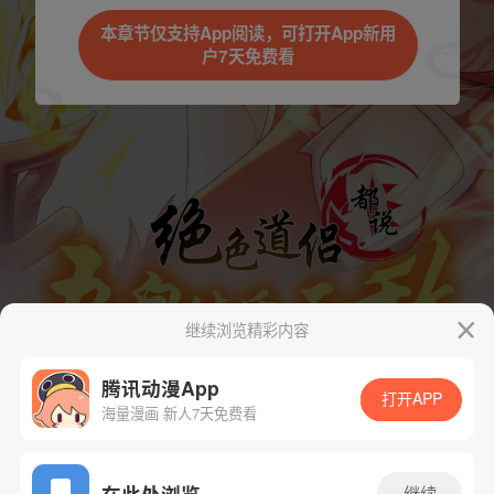
本章节仅支持App阅读，可打开App新用
户7天免费看
取消
立即前往
继续浏览精彩内容
腾讯动漫App
打开APP
海量漫画 新人7天免费看
App免费看
在此处浏览
继续