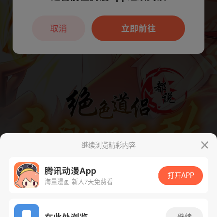
本章节仅支持App阅读，可打开App新用
户7天免费看
取消
立即前往
继续浏览精彩内容
腾讯动漫App
打开APP
海量漫画 新人7天免费看
App免费看
在此处浏览
继续