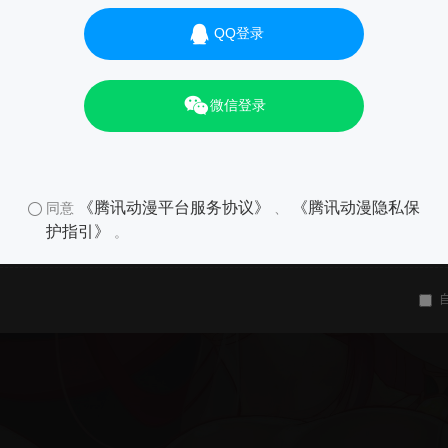
QQ登录
微信登录
《腾讯动漫平台服务协议》
《腾讯动漫隐私保
同意
、
护指引》
。