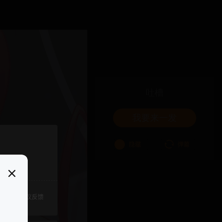
吐槽
我要来一发