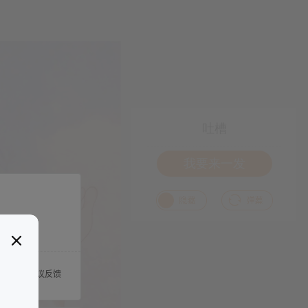
吐槽
我要来一发