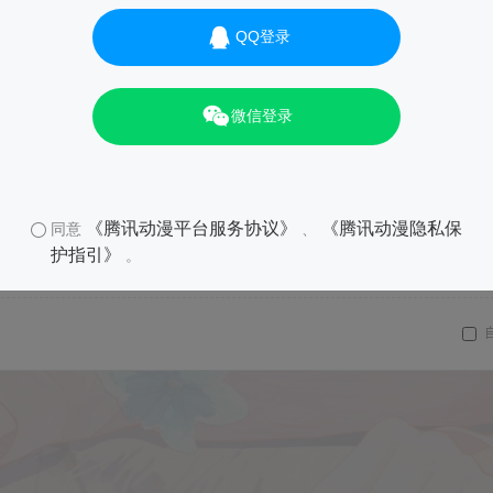
QQ登录
微信登录
《腾讯动漫平台服务协议》
《腾讯动漫隐私保
同意
、
护指引》
。