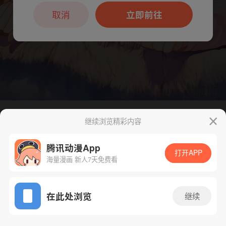
本章节仅支持App阅读，可打开App新用
户7天免费看
取消
立即前往
继续浏览精彩内容
下一话
腾漫App免费看
腾讯动漫App
打开APP
海量漫画 新人7天免费看
App免费看
在此处浏览
继续
208话 1/1