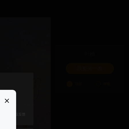
吐槽
我要来一发