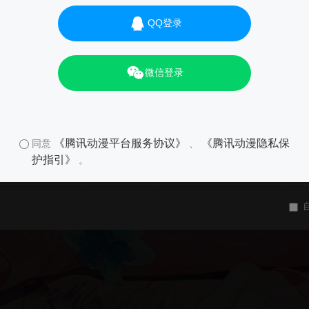
QQ登录
微信登录
《腾讯动漫平台服务协议》
《腾讯动漫隐私保
同意
、
护指引》
。