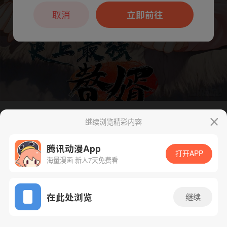
本章节仅支持App阅读，可打开App新用
户7天免费看
取消
立即前往
继续浏览精彩内容
下一话
腾漫App免费看
腾讯动漫App
打开APP
海量漫画 新人7天免费看
App免费看
在此处浏览
继续
97话 1/1