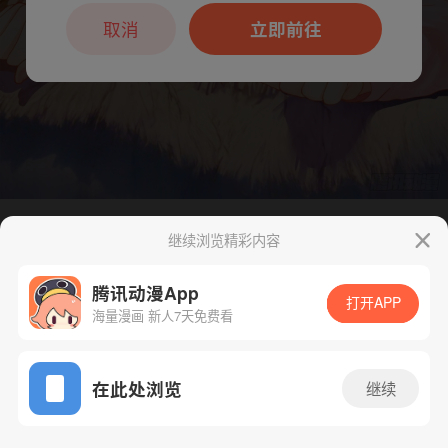
本章节仅支持App阅读，可打开App新用
户7天免费看
取消
立即前往
继续浏览精彩内容
下一话
腾漫App免费看
腾讯动漫App
打开APP
海量漫画 新人7天免费看
App免费看
在此处浏览
继续
216话 1/1