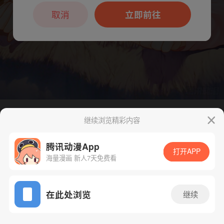
本章节仅支持App阅读，可打开App新用
户7天免费看
取消
立即前往
继续浏览精彩内容
下一话
腾漫App免费看
腾讯动漫App
打开APP
海量漫画 新人7天免费看
App免费看
在此处浏览
继续
229话 1/1