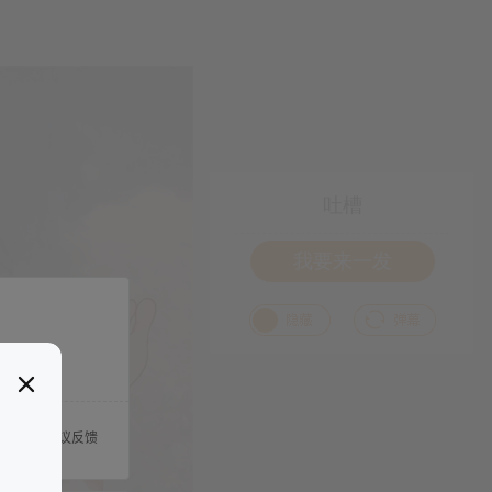
吐槽
我要来一发