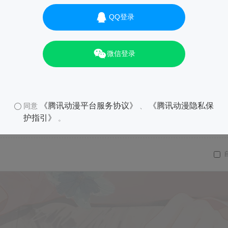
QQ登录
微信登录
《腾讯动漫平台服务协议》
《腾讯动漫隐私保
同意
、
护指引》
。