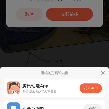
本章节仅支持App阅读，可打开App新用
户7天免费看
取消
立即前往
继续浏览精彩内容
腾讯动漫App
打开APP
海量漫画 新人7天免费看
App免费看
在此处浏览
继续