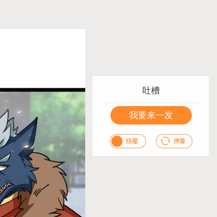
吐槽
我要来一发