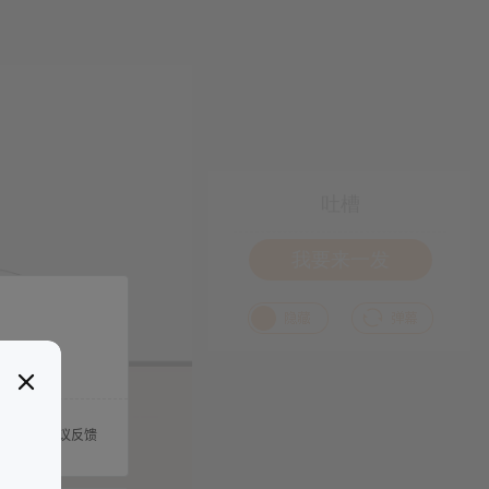
吐槽
我要来一发