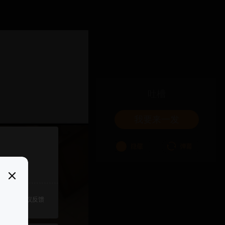
吐槽
我要来一发