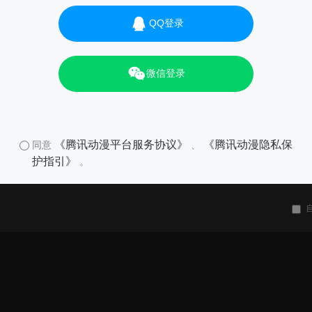
QQ登录
微信登录
《腾讯动漫平台服务协议》
《腾讯动漫隐私保
同意
、
护指引》
。