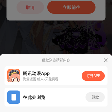
本章节仅支持App阅读，可打开App新用
户7天免费看
取消
立即前往
继续浏览精彩内容
腾讯动漫App
下一话
腾漫App免费看
打开APP
海量漫画 新人7天免费看
App免费看
在此处浏览
继续
161话 1/1