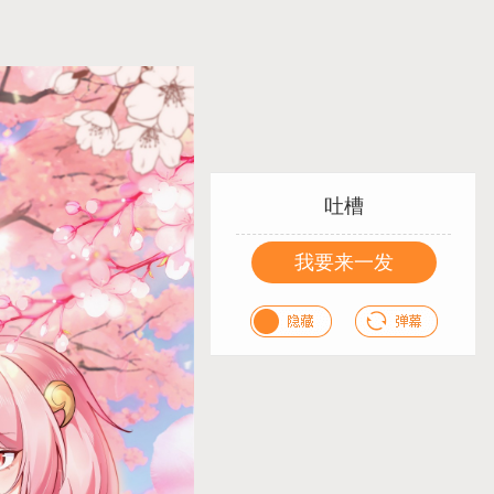
吐槽
我要来一发