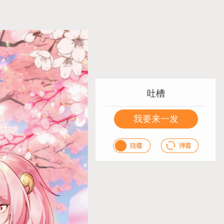
吐槽
我要来一发