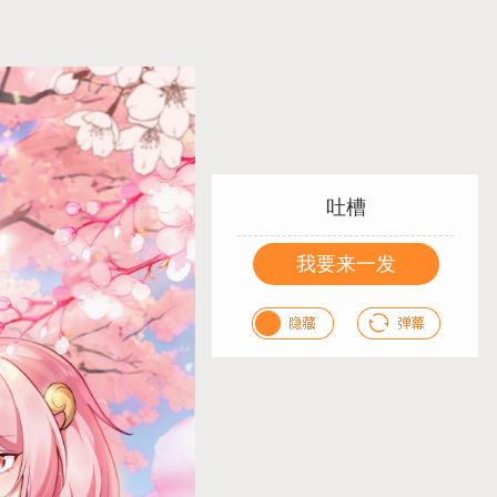
吐槽
我要来一发