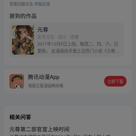
答案问题点击
举报反馈
提到的作品
元尊
未天文化 · 战斗 · 逆袭
2017年12月5日上线，每周二、四、六、日
更新。 此漫画由天蚕土豆热门小说《元尊》
改编。少年执笔，龙蛇舞动；劈开乱世，点
亮苍穹。气掌乾坤的世界里，究竟是蟒雀吞
龙，还是圣龙崛起？！
腾讯动漫App
立即下载
海量正版漫画畅快看
相关问答
元尊第二部官宣上映时间