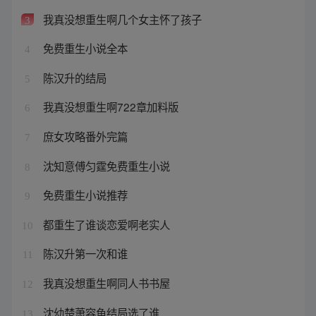
我真没想重生啊几个女主怀了孩子
3
免费重生小说全本
4
陈汉升的结局
5
我真没想重生啊722章加料版
6
庶女攻略番外完篇
7
沈知意傅匀霆免费重生小说
8
免费重生小说推荐
9
都重生了谁谈恋爱啊老实人
10
陈汉升第一次和谁
11
我真没想重生啊同人书书屋
12
沈幼楚萧容鱼结局选了谁
13