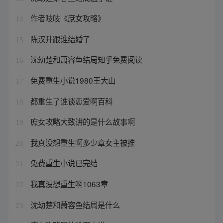
作者吱吱《庶女攻略》
14
陈汉升跟谁结婚了
15
沈幼楚和萧容鱼结局知乎免费阅读
16
免费重生小说1980王大山
17
都重生了谁谈恋爱啊百科
18
庶女攻略大致讲的是什么故事啊
19
我真没想重生啊多少章女主被推
20
免费重生小说已完结
21
我真没想重生啊1063章
22
沈幼楚和萧容鱼结局是什么
23