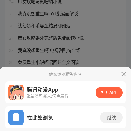
庶女攻略写的啥啊小说
24
我真没想重生啊101集漫画解说
25
沈幼楚和萧容鱼结局柳如烟
26
庶女攻略番外完整版免费阅读小说
27
我真没想重生啊 电视剧剧情介绍
28
免费重生小说昭昭回归全文阅读
29
陈汉升最后和谁在一起第几章
继续浏览精彩内容
30
腾讯动漫App
打开APP
海量漫画 新人7天免费看
腾讯漫画
起点读书
QQ阅读
网站备案/许可证号：粤B2-20090059-5
在此处浏览
继续
Copyright©1998 - 2026 Tencent. All Rights Reserved