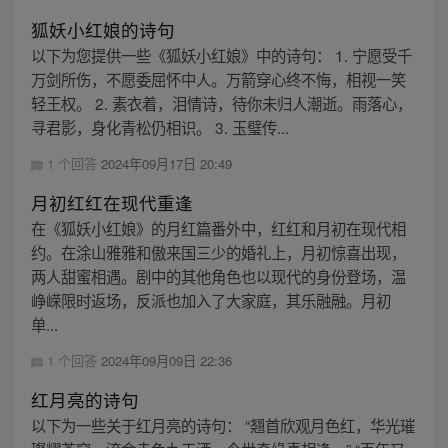
狐妖小红娘的诗句
以下为您提供一些《狐妖小红娘》中的诗句： 1. 宁愿受千
万剑所伤，不愿委屈怀中人。万箭穿心终不悔，相视一笑
轻王权。 2. 素衣着，泪情诗，待你未归人潮逝。雨落心，
寻君影，身化青松仍相识。 3. 玉璧传...
1 个回答
2024年09月17日 20:49
月初红红在现代重逢
在《狐妖小红娘》的月红篇番外中，红红和月初在现代相
约。在涂山雅雅和傲来国三少的婚礼上，月初惊喜出现，
两人甜蜜相遇。剧中的其他角色也以现代的身份登场，温
峥嵘限时返场，反派也加入了大家庭，其乐融融。月初
单...
1 个回答
2024年09月09日 22:36
红月亮的诗句
以下为一些关于红月亮的诗句： “翘首欣观月色红，华光璀