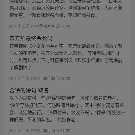
璨耀苍穹。流金赤兔九天洒，今世奇缘喜相逢。” “百年又
遇月儿红，血染冰轮照夜空。浩翰银河争璀璨，人间万象
趣无穷。” “起看冰轮粉面雕，宛如红珮衬青...
1 个回答
2024年08月30日 07:24
东方炻最终会死吗
在电视剧《小女花不弃》中，东方炻最终死亡。他为了救
心爱的花不弃，被其外公萧九凤刺死。 等待电视剧的同
时，也可以点击下方链接来阅读《狐妖小红娘》原著提前
了解剧情了！
1 个回答
2024年08月23日 01:23
含徐的诗句 取名
以下为您提供一些含“徐”字的诗句，可作为取名的参考：
“莫听穿林打叶声，何妨吟啸且徐行”，其中“徐行”寓意着从
容、淡定地前行。 “清风徐来，水波不兴”，“徐来”可表达一
种舒缓、平和的状态。 “徐娘身老...
1 个回答
2024年08月14日 01:57