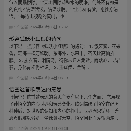
气入而麤秽除。” “天地间除却秋水的明净，何处还有如是
的真纯? 清澄活泼，清澄欢腾。” “尘心如有梦，愈挫愈清
澄。” 等待电视剧的同时，也...
1 个回答
2024年10月06日 15:32
形容狐妖小红娘的诗句
以下是一些形容《狐妖小红娘》的诗句： 1. 傲来雾，花果
香，定海一棒万妖朝。东海外，水帘中，齐天比高仙折
腰。 2. 素衣着，泪情诗，待你未归人潮逝。雨落心，寻君
影，身化青松仍相识。 3. 玉璧传，金铃...
1 个回答
2024年10月04日 08:13
悟空这首歌表达的意思
《悟空》这首歌表达的意思主要有以下几个方面： 它展现
了孙悟空的内心世界和情感变化。歌词描绘了悟空在经历
种种后，对世界的认知和内心的挣扎。世界因果循环，善
恶真假难以分辨，尘缘聚散无常，悟空因此而爱恨两难...
1 个回答
2024年10月01日 06:39