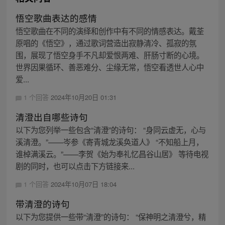
悟空歌曲表达的感情
悟空歌曲在不同的演绎和创作中有不同的情感表达。戴荃
原唱的《悟空》，通过歌词营造出寂静清冷、孤寂的氛
围，展现了悟空身手不凡却爱恨两难、肝肠寸断的心境。
世界因果循环、善恶难分、尘缘无常，悟空看透世人心中
爱...
1 个回答
2024年10月20日 01:31
清澄出自哪些诗句
以下为您列举一些包含“清澄”的诗句： “身同云虚无，心与
溪清澄。”——岑参《寄青城龙溪奂道人》 “不知船上月，
谁棹满溪云。”——李贺《始为奉礼忆昌谷山居》 等待电视
剧的同时，也可以点击下方链接来...
1 个回答
2024年10月07日 18:04
带清澄的诗句
以下为您提供一些带“清澄”的诗句： “保神明之清澄兮，精