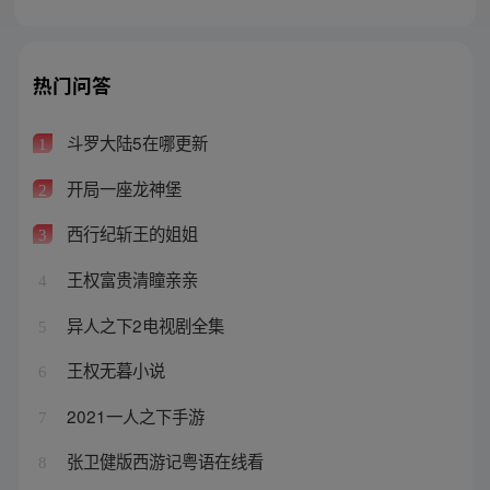
热门问答
斗罗大陆5在哪更新
1
开局一座龙神堡
2
西行纪斩王的姐姐
3
王权富贵清瞳亲亲
4
异人之下2电视剧全集
5
王权无暮小说
6
2021一人之下手游
7
张卫健版西游记粤语在线看
8