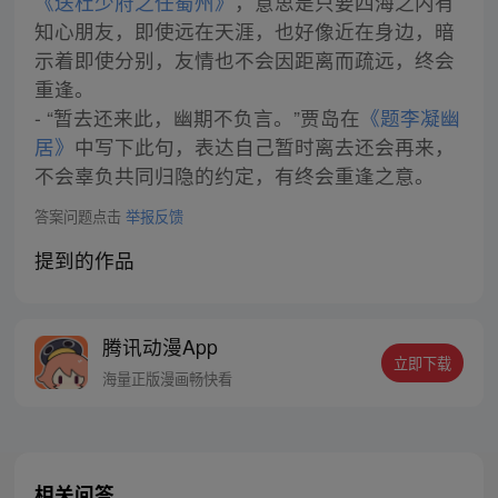
《送杜少府之任蜀州》
，意思是只要四海之内有
知心朋友，即使远在天涯，也好像近在身边，暗
示着即使分别，友情也不会因距离而疏远，终会
重逢。
- “暂去还来此，幽期不负言。”贾岛在
《题李凝幽
居》
中写下此句，表达自己暂时离去还会再来，
不会辜负共同归隐的约定，有终会重逢之意。
答案问题点击
举报反馈
提到的作品
腾讯动漫App
立即下载
海量正版漫画畅快看
相关问答