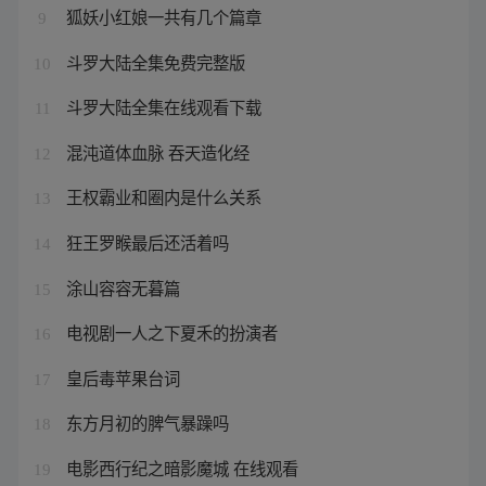
狐妖小红娘一共有几个篇章
9
斗罗大陆全集免费完整版
10
斗罗大陆全集在线观看下载
11
混沌道体血脉 吞天造化经
12
王权霸业和圈内是什么关系
13
狂王罗睺最后还活着吗
14
涂山容容无暮篇
15
电视剧一人之下夏禾的扮演者
16
皇后毒苹果台词
17
东方月初的脾气暴躁吗
18
电影西行纪之暗影魔城 在线观看
19