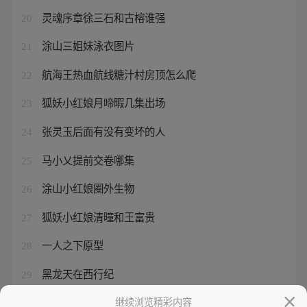
灵魂序章徐三石和古榕谁强
20
涂山三姐妹泳衣图片
21
航海王热血航线糖汁村房顶怎么爬
22
狐妖小红娘月啼暇几集出场
23
张灵玉后面有没有变坏的人
24
马小乂提前交卷哪集
25
涂山小红娘圈外生物
26
狐妖小红娘清曈和王富贵
27
一人之下原型
28
黑龙天在西行纪
29
狐妖小红娘圈外篇免费播放
继续浏览精彩内容
30