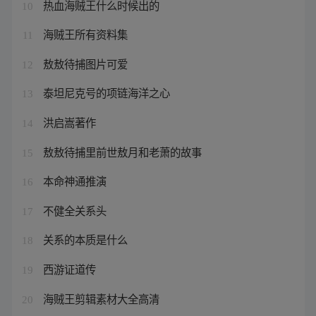
热血海贼王什么时候出的
10
海贼王所有资料集
11
敖敖待捕图片可爱
12
泰坦尼克号的项链海洋之心
13
洪启嵩著作
14
敖敖待捕里前世敖月和老萧的故事
15
本命神通推演
16
不健全关系头
17
关系的本质是什么
18
西游证道传
19
海贼王剪辑素材大全高清
20