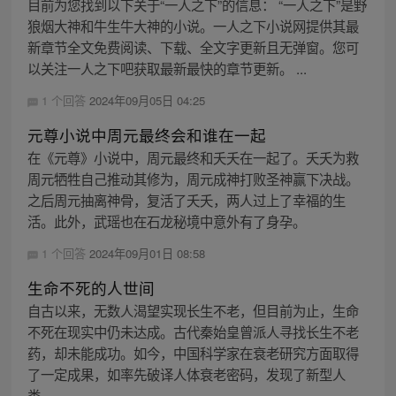
目前为您找到以下关于“一人之下”的信息： “一人之下”是野
狼烟大神和牛生牛大神的小说。一人之下小说网提供其最
新章节全文免费阅读、下载、全文字更新且无弹窗。您可
以关注一人之下吧获取最新最快的章节更新。 ...
1 个回答
2024年09月05日 04:25
元尊小说中周元最终会和谁在一起
在《元尊》小说中，周元最终和夭夭在一起了。夭夭为救
周元牺牲自己推动其修为，周元成神打败圣神赢下决战。
之后周元抽离神骨，复活了夭夭，两人过上了幸福的生
活。此外，武瑶也在石龙秘境中意外有了身孕。
1 个回答
2024年09月01日 08:58
生命不死的人世间
自古以来，无数人渴望实现长生不老，但目前为止，生命
不死在现实中仍未达成。古代秦始皇曾派人寻找长生不老
药，却未能成功。如今，中国科学家在衰老研究方面取得
了一定成果，如率先破译人体衰老密码，发现了新型人
类...