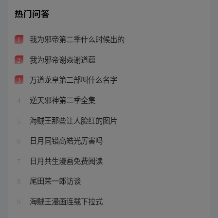
热门问答
我为邪帝第二季什么时候出的
1
我为邪帝谢焱谢道蕴
2
万道龙皇第二部叫什么名字
3
逆天邪神第二季全集
4
海贼王那些让人脸红的图片
5
日月同错高皓光厉害吗
6
日月共生漫画免费阅读
7
尾田荣一郎访谈
8
海贼王漫画连载下拉式
9