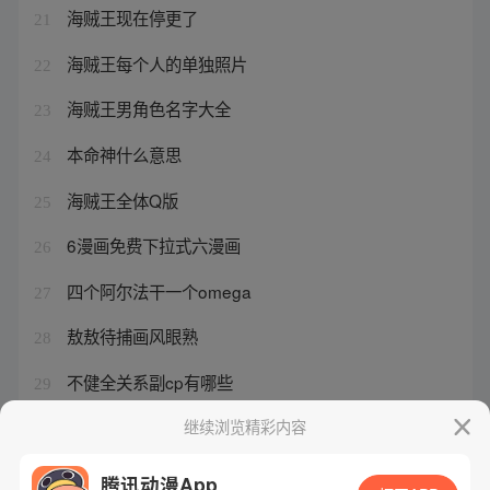
海贼王现在停更了
21
海贼王每个人的单独照片
22
海贼王男角色名字大全
23
本命神什么意思
24
海贼王全体Q版
25
6漫画免费下拉式六漫画
26
四个阿尔法干一个omega
27
敖敖待捕画风眼熟
28
不健全关系副cp有哪些
29
日月同错战力表现
继续浏览精彩内容
30
腾讯动漫App