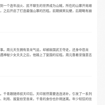
到一个连年战火、民不聊生的世界成为山贼，所在的山寨开局艰
，之后开启了打造最强山寨的历程。前期搞笑玩梗，后期略有崩
事。周元天生拥有圣龙气运，却被敌国武王夺走，还身中怨龙
遇神秘少女夭夭之后，他踏上了复国的征程。周元靠着坚强意志
。千青跟随师叔天印后，天印居然需要连连进补，引发了一系列
、利用、报复纷至沓来，千青的身份也扑朔迷离。年少轻狂的往