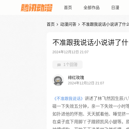
首页
全部作品
日漫
首页
动漫问答
不准跟我说话小说讲了什


不准跟我说话小说讲了什
2024年12月12日 21:07
1个回答
绯红玫瑰
2024年12月12日 21:07
讲述了林飞然因生辰八
《不准跟我说话》
碰一下失效五分钟，亲一下失效一小时
如扑进他的怀抱、天天腻着他、睡觉挤
在桌子底下用脚丫子蹭顾凯风小腿等。