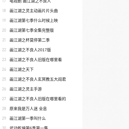
17
电视剧 画江湖之不良人
18
画江湖之灵主动画片片头曲
19
画江湖第七季什么时候上映
20
画江湖第七季全集完整版
21
画江湖之杯莫停第二季
22
画江湖之不良人2017版
23
画江湖之不良人旧版在哪里看
24
画江湖之天下
25
画江湖之不良人玄冥教五大阎君
26
画江湖之灵主手游
27
画江湖之不良人旧版在哪里看的
28
原来我是万人迷 全息
29
画江湖第一季叫什么
30
武动乾坤第6季第一集