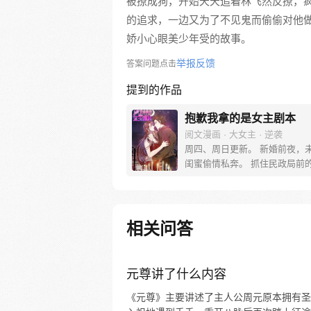
被撩成狗，开始天天追着林飞然反撩，
的追求，一边又为了不见鬼而偷偷对他
娇小心眼美少年受的故事。
举报反馈
答案问题点击
提到的作品
抱歉我拿的是女主剧本
阅文漫画 · 大女主 · 逆袭
周四、周日更新。 新婚前夜，
闺蜜偷情私奔。 抓住民政局前
“墨总，你新娘未到，我新郎落
如……我们拼个婚？” 婚前：“
床，我和你之间，也不会有什么！
后：“不试试看，怎么知道？” 
相关问答
茶、黑粉、对家来一个她撕一个
昔日第一名模如何重回巅峰！
元尊讲了什么内容
《元尊》主要讲述了主人公周元原本拥有圣