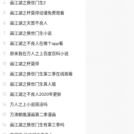
4
画江湖之换世门生2
5
画江湖之杯莫停动漫免费观看
6
画江湖之天罡不良人
7
画江湖之换世门生小说
8
画江湖之不良人在哪个app看
9
原来我在万人之上百度百科小说
10
画江湖之杯莫停
11
画江湖之换世门生第三季在线观看
12
画江湖之换世门生真人版
13
画江湖之不良人2020年更新
14
万人之上小说简洁吗
15
万渣朝凰漫画第二季漫画
16
画江湖之换世门生有第三季吗