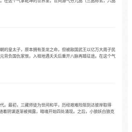
。在这个气掌乾坤的世界里，世间源气分九品（三品称玄，六品
朝的皇太子，原本拥有圣龙之命，但被敌国武王以亿万大周子民
元背负国仇家恨，入祖地遇夭夭后重开八脉再踏征途。在这个气
代。最初，三藏师徒为世间和平，历经艰难险阻到达彼岸取得
。随着阴谋逐渐被揭露，暗魂开始四处涌现。之后，小狼妖白狼克