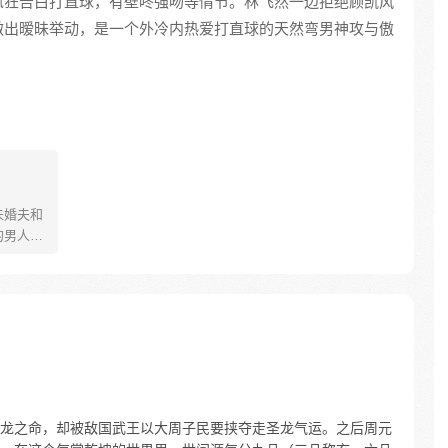
疯狂告白打直球，有壁咚强吻等情节。林飞然一边拒绝顾凯风
做出暧昧举动，是一个外冷内热爱打直球的天然弯男神攻与傲
未婚夫和
的男人：
跑，不
就算同
” 婚
渣男、绿
，且看
龙之命，却被敌国武王以大周子民要挟夺走圣龙气运。之后周元