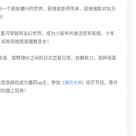
到一个邪祟横行的世界，获得皮影师传承，驭使傀影对抗万
避！
孟星河穿越到玄幻世界，成为小侯爷并激活签到系统。十年
，却发现她竟是魔教圣女！
希凛、雪野理纱之间的日式恋爱日常，有糖有刀，琐碎而真
道显穿越后成为魔药up主，参加
综艺节目。意外
《魔药大师》
师的路上狂奔！