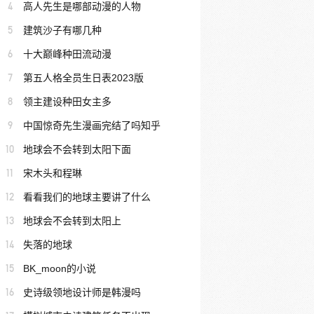
4
高人先生是哪部动漫的人物
5
建筑沙子有哪几种
6
十大巅峰种田流动漫
7
第五人格全员生日表2023版
8
领主建设种田女主多
9
中国惊奇先生漫画完结了吗知乎
10
地球会不会转到太阳下面
11
宋木头和程琳
12
看看我们的地球主要讲了什么
13
地球会不会转到太阳上
14
失落的地球
15
BK_moon的小说
16
史诗级领地设计师是韩漫吗