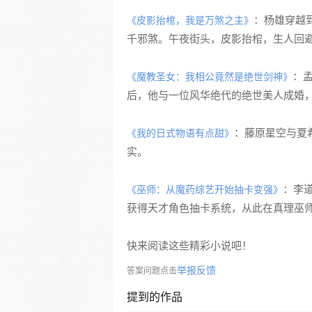
：杨雄穿越
《皮影抬棺，我是万煞之主》
千邪煞。午夜街头，皮影抬棺，生人回
：
《魔教圣女：我相公竟然是绝世剑神》
后，他与一位风华绝代的绝世美人成婚
：藤原星空与夏
《我的日式物语有点甜》
实。
：李
《巫师：从魔药综艺开始抽卡变强》
获得天才角色抽卡系统，从此在真理巫
快来阅读这些精彩小说吧！
举报反馈
答案问题点击
提到的作品