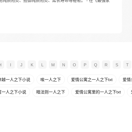
用纯质阳炎、抵御纯质阳炎、延长寿命等秘密。 - 在《最强家
H
I
J
K
L
M
N
O
P
Q
R
S
T
穿越一人之下小说
唉一人之下
爱情公寓之一人之下txt
爱情
寓一人之下小说
暗法则一人之下
爱情公寓里的一人之下txt