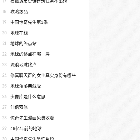
17
模拟城市史诗建筑任务不出现
18
攻略级品
19
中国惊奇先生第3季
20
地球在线
21
地球的终点站
22
地球的终点在哪一层
23
流浪地球终点
24
修真聊天群的女主真实身份有哪些
25
地球角落典藏版
26
头像库是什么意思
27
仙侣双修
28
惊奇先生漫画免费收看
29
46亿年前的地球
30
中国惊奇先生恐怖片段