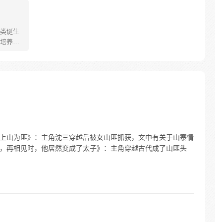
类诞生
培养怪
个怀揣
踢入这
泥鳅，
的真
 《上山为匪》：主角沈三穿越后被女山匪抓获，文中有关于山寨情
跑了，再相见时，他居然变成了太子》：主角穿越古代成了山匪头