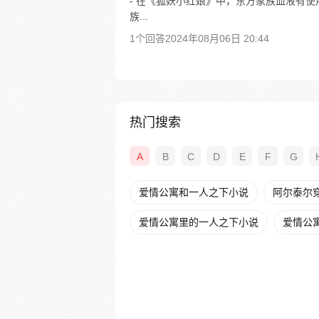
- 在《狐妖小红娘》中，东方家族血液有使
族...
1个回答
2024年08月06日 20:44
热门搜索
A
B
C
D
E
F
G
爱情公寓和一人之下小说
阿尔泰尔
爱情公寓里的一人之下小说
爱情公