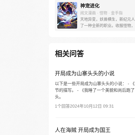
神宠进化
阅文漫画 · 怪物 · 金手指
天地异变，妖兽横生，新纪元人
了一种全新的职业。收服怪物，
物，训练怪物，这就是御使。一
着梦想的少年懵懵憧憧的被一脚
个黄金盛世。高鹏：就算是一条
我也能将他进化成一只翱翔九天
相关问答
龙。 每周三、六更新
开局成为山寨头头的小说
以下是一些开局成为山寨头头的小说： -
节的描写。 - 《我睡了一个美貌和尚后
头。
1个回答
2024年10月12日 09:31
人在海贼 开局成为国王