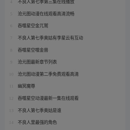
不良人第七季第三集在线播放
4
沧元图动漫在线观看高清流畅
5
吞噬星空金兀鹫
6
不良人第七季奥姑有李星云有互动
7
吞噬星空噬金兽
8
沧元图最新章节列表
9
沧元图动漫第二季免费观看高清
10
幽冥魔尊
11
吞噬星空动漫最新一集在线观看
12
不良人第七季奥姑是谁
13
不良人里最强的角色
14