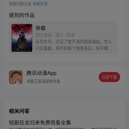
答案问题点击
举报反馈
提到的作品
帝霸
阅文漫画 · 战斗 · 权谋
无尽岁月，见证了数不清的强者崛起。世人
只见强者，却不知每个强者身后，似乎都跟
着一只奇特的……阴鸦。阴鸦教导一众强者
走上修行巅峰开宗立派后，拂衣而去，这一
去，就是千万年。 光阴流转，时过境迁，曾
腾讯动漫App
经辉煌的宗门，如今已是岌岌可危。那一
立即下载
日，阴鸦化作少年回来了，只为履行帮助那
海量正版漫画畅快看
个人守护宗门的约定。
相关问答
短剧狂龙归来免费观看全集