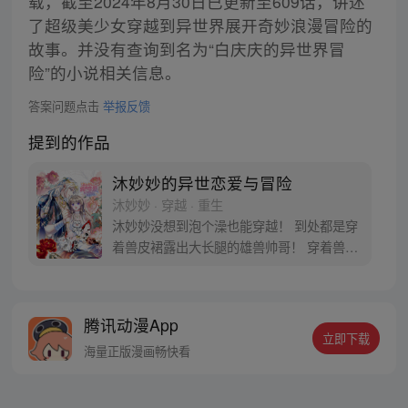
载，截至2024年8月30日已更新至609话，讲述
了超级美少女穿越到异世界展开奇妙浪漫冒险的
故事。并没有查询到名为“白庆庆的异世界冒
险”的小说相关信息。
答案问题点击
举报反馈
提到的作品
沐妙妙的异世恋爱与冒险
沐妙妙 · 穿越 · 重生
沐妙妙没想到泡个澡也能穿越！ 到处都是穿
着兽皮裙露出大长腿的雄兽帅哥！ 穿着兽皮
裙露出大长腿的雄兽帅哥都还想娶她回家！
跨种族的恋爱是没有好结果的，还好脑袋里
有一个异世生存教科书的系统让她学习兽世
腾讯动漫App
知识！ 好好学习，天天向上！ 穿越兽世，甜
立即下载
宠来袭！【每周五六日更新】
海量正版漫画畅快看