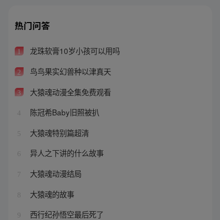
热门问答
龙珠软膏10岁小孩可以用吗
1
鸟鸟果实幻兽种以津真天
2
大猿魂动漫全集免费观看
3
陈冠希Baby旧照被扒
4
大猿魂特别篇超清
5
异人之下讲的什么故事
6
大猿魂动漫结局
7
大猿魂的故事
8
西行纪孙悟空最后死了
9