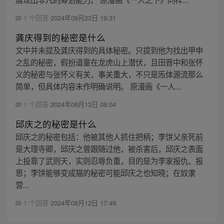
1 个回答
2024年09月23日 19:31
龚庆得到的秘密是什么
文中并未提及龚庆得到的具体秘密。只提到他为找出甲申
之乱的秘密，假扮道童在龙虎山上潜伏，且田晋中和张怀
义的秘密与张怀义有关，事关重大，不只是炁体源流那么
简单，但具体内容未作明确说明。 原漫画《一人...
1 个回答
2024年08月13日 08:04
邱庆之的秘密是什么
邱庆之的秘密包括：他被其他人抓住把柄；李饼父亲死前
是大理寺卿，邱庆之曾跟随过他，被杀害后，邱庆之表面
上投靠了武则天，实则忍辱负重，目的是为李家报仇、报
恩；李饼能够变成猫的秘密可能邱庆之也知晓；在奴隶
营...
1 个回答
2024年08月12日 17:49