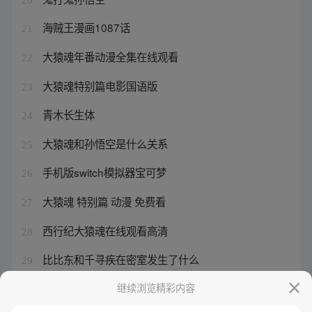
海贼王漫画1087话
21
大猿魂年番动漫全集在线观看
22
大猿魂特别篇电影国语版
23
青木长生体
24
大猿魂和孙悟空是什么关系
25
手机版switch模拟器宝可梦
26
大猿魂 特别篇 动漫 免费看
27
西行纪大猿魂在线观看高清
28
比比东和千寻疾在密室发生了什么
29
西行纪孙悟空前世鬼魈漫画
继续浏览精彩内容
30