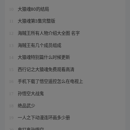
大猿魂80的结局
10
大猿魂第3集完整版
11
海贼王所有人物介绍大全图 名字
12
海贼王有几个成员组成
13
大猿魂特别篇什么时候更新
14
西行记之大猿魂免费观看高清
15
手机下载了悟空遥控怎么在电视上
16
孙悟空大战鬼
17
绝品武少
18
一人之下动漫连环画多少册
19
鬼打鬼孙悟空
20