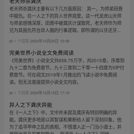
老天师杀龚庆
老天师杀龚庆主要有以下几方面原因： 其一，为师弟田晋
中报仇。在一人之下的异人世界观里，这一代龙虎山天师
与师弟感情深厚，田晋中被龚庆计谋致死，老天师作为师
兄为其报仇符合异人圈的行事逻辑，即所谓的以牙还牙...
1 个回答
2024年10月20日 15:06
完美世界小说全文免费阅读
《完美世界》小说全文共658.75万字，共2015章，序章到
九十二章为免费章节，九十三章到二千零一十四章为VIP付
费章节。可在阅文2019年1月推出的飞读小说中免费阅
读。但无法直接提供小说全文内容。
1 个回答
2024年10月19日 17:19
异人之下龚庆异能
在《一人之下》中，文中并未提及龚庆有特别明确的异
能。龚庆更多地是以其智谋和果断给人留下深刻印象，他
为了追寻甲申之乱的真相，不惜潜入正一门当小道士，并
展现出非凡的筹划能力。 原漫画《一人之下》同样...