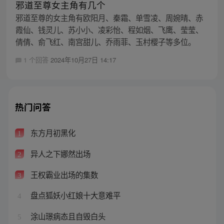
邪道至尊女主角有几个
邪道至尊的女主角有欧阳月、秦霜、单雪凌、周婉晴、赤
霞仙、钱灵儿、苏小小、凌彩怡、程如烟、飞鹰、莹莹、
倩倩、俞飞红、南宫甜儿、乔雨菲、玉村樱子等多位。
1 个回答
2024年10月27日 14:17
热门问答
东方月初黑化
1
异人之下娜然出场
2
王权霸业出场的集数
3
盘点狐妖小红娘十大意难平
4
涂山璟病态且自毁白头
5