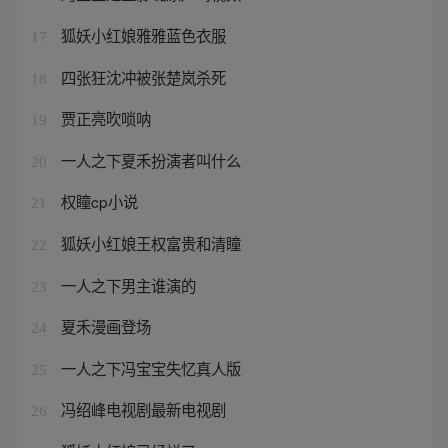
狐妖小红娘雅雅蓝色衣服
17
四张狂沈冲被张楚岚杀死
18
贾正亮吹唢呐
19
一人之下夏禾扮演者叫什么
20
权瞳cp小说
21
狐妖小红娘王权富贵和清瞳
22
一人之下男主谁演的
23
夏禾漫画登场
24
一人之下冯宝宝失忆真人版
25
冯绍峰电视剧最新电视剧
26