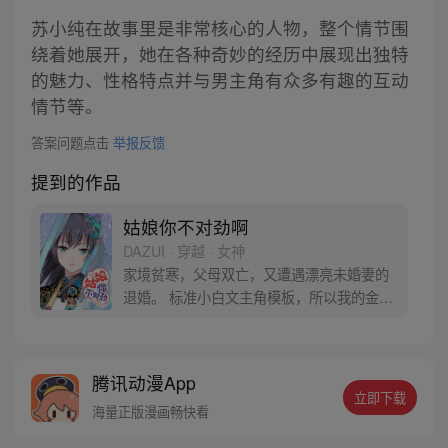
苏小纯在故事里是非常核心的人物，整个情节围
绕着她展开，她在各种奇妙的经历中展现出独特
的魅力、性格特点并与男主角有众多有趣的互动
情节等。
答案问题点击
举报反馈
提到的作品
姑娘你不对劲啊
DAZUI · 穿越 · 女神
家境贫寒，父母双亡，又遭遇漂亮未婚妻的
退婚。 标准小白文主角模板，所以我的金手
指要来了对吧！ 没想到当天晚上，未婚妻突
然反悔： 这婚，我不退了！ 而且还要同居睡
一块，生活费全部她来出！ 好，同居就同
腾讯动漫App
居，反正我不吃亏。 一夜过后…… 咦，这未
立即下载
婚妻有点不对劲啊？
海量正版漫画畅快看