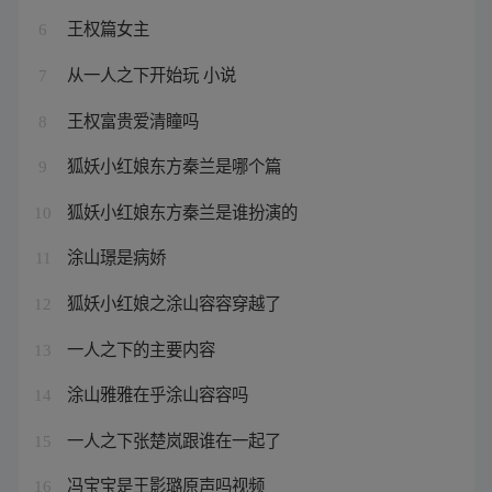
王权篇女主
6
从一人之下开始玩 小说
7
王权富贵爱清瞳吗
8
狐妖小红娘东方秦兰是哪个篇
9
狐妖小红娘东方秦兰是谁扮演的
10
涂山璟是病娇
11
狐妖小红娘之涂山容容穿越了
12
一人之下的主要内容
13
涂山雅雅在乎涂山容容吗
14
一人之下张楚岚跟谁在一起了
15
冯宝宝是王影璐原声吗视频
16