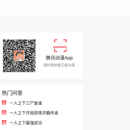
腾讯动漫App
随时随地看正版动漫
热门问答
1
一人之下三尸是谁
2
一人之下开局获得济癫传承
3
一人之下最强武功