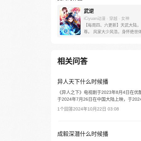
武逆
iCiyuan动漫 · 穿越 · 女神
【每周四、六更新】天武大陆，
尊。 风家大少风浩，身怀绝世
被认为是修炼废柴，受尽屈辱！
下，身体异变，让他逆转人生！
晶锻体，成就无上肉身。 待得
之时，碎灭乾坤，怒斩八方！
相关问答
异人天下什么时候播
《异人之下》电视剧于2023年8月4日在
于2024年7月26日在中国大陆上映，于20
1个回答
2024年10月22日 03:08
成毅深潜什么时候播