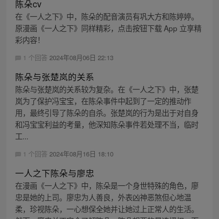
陈朵cv
在《一人之下》中，陈朵的配音演员有巩大方和陈婷婷。
原漫画《一人之下》同样精彩，点击按钮下载 App 立享精
彩内容！
1 个回答
2024年08月06日 22:13
陈朵与张楚岚的关系
陈朵与张楚岚的关系较为复杂。在《一人之下》中，张楚
岚为了保护冯宝宝，在陈朵事件中起到了一定的推动作
用，最终引导了陈朵的自杀。张楚岚的行为是出于对自身
和冯宝宝利益的考量，他深知陈朵事件若处理不当，临时
工...
1 个回答
2024年08月16日 18:10
一人之下陈朵与廖忠
在漫画《一人之下》中，陈朵是一个身世特殊的角色，廖
忠是她的上司。廖忠为人善良，外表凶神恶煞但心地温
柔，珍视陈朵，一心想保全她并让她过上正常人的生活。