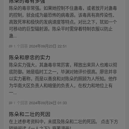
陈朵的毒有多强
陈朵的毒非常强。如果她控制不住蛊毒，或者放开对蛊毒
的控制，就会成为最恐怖的病毒源。该毒具有高传染性、
高致死率和极快的发病速度等特点。对比之下，犹如一个
可移动的巨型辐射源。陈朵平时需穿着特制衣服以防止
蛊...
1 个回答
2024年09月23日 22:51
陈朵和廖忠的实力
陈朵实力强大，其蛊毒非常厉害，释放出来异人也难以彻
底防御。她是临时工之一，毕渊对她评价很高。廖忠并非
以实力著称，而是以善良和对陈朵的照顾为人所知。他作
为华南大区负责人和暗堡的负责人，在权力和地位上有
一...
1 个回答
2024年09月24日 01:33
陈朵和二壮的死因
在上述参考资料中，未提及陈朵和二壮的死因。 点击下方
链接阅读《一人之下》原著漫画！