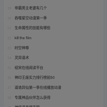
帝霸男主老婆有几个
19
吞噬星空动漫第一季
20
生命属性的技能有哪些
21
kill the film
22
时空神尊
23
灵异道术
24
绍宋在线阅读平台
25
神印王座实力排行榜前50
26
道诡异仙第一季在线播放动漫
27
专属神品伙伴怎么获得
28