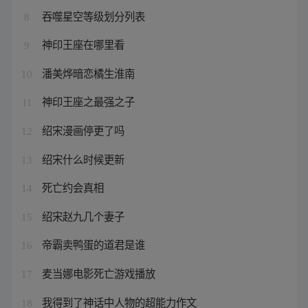
吞噬星空等级划分列表
8
神印王座在哪里看
9
潘美烨暗恋橘生淮南
10
神印王座之最强之子
11
绍宋漫画停更了吗
12
绍宋什么时候更新
13
死亡约会真相
14
绍宋赵九几个妻子
15
帝霸卖鸭蛋的道君是谁
16
麦当娜电影死亡游戏播放
17
我得到了神话中人物的超能力作文
18