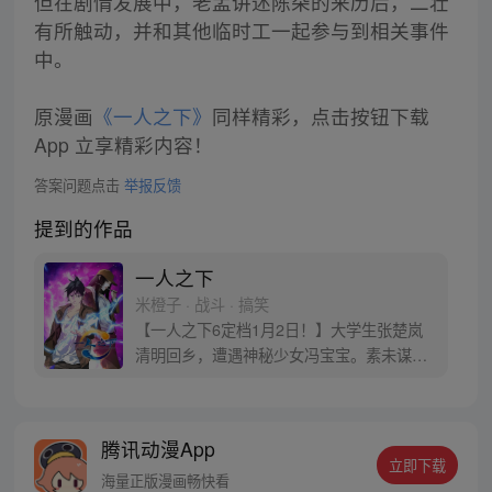
但在剧情发展中，老孟讲述陈朵的来历后，二壮
有所触动，并和其他临时工一起参与到相关事件
中。
原漫画
《一人之下》
同样精彩，点击按钮下载
App 立享精彩内容！
答案问题点击
举报反馈
提到的作品
一人之下
米橙子 · 战斗 · 搞笑
【一人之下6定档1月2日！】大学生张楚岚
清明回乡，遭遇神秘少女冯宝宝。素未谋面
的冯宝宝却对张楚岚异常熟悉，并将其带去
自己打工的快递公司。为了帮冯宝宝寻找她
的身世，也为了查清自己与爷爷身上的秘
腾讯动漫App
密，张楚岚的生活被彻底颠覆，与冯宝宝一
立即下载
同踏上“异人”之旅。
海量正版漫画畅快看