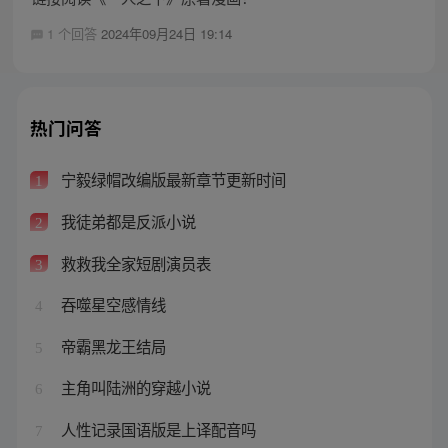
1 个回答
2024年09月24日 19:14
热门问答
宁毅绿帽改编版最新章节更新时间
1
我徒弟都是反派小说
2
救救我全家短剧演员表
3
吞噬星空感情线
4
帝霸黑龙王结局
5
主角叫陆洲的穿越小说
6
人性记录国语版是上译配音吗
7