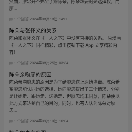
然而，廖忠并不完全了解陈朵，陈朵想要的是选择权，而
廖...
1 个回答
2024年08月18日 14:30
陈朵与张怀义的关系
陈朵和张怀义在《一人之下》中没有直接的关系。 原漫画
《一人之下》同样精彩，点击按钮下载 App 立享精彩内
容！
1 个回答
2024年08月25日 03:34
陈朵亲吻廖的原因
陈朵亲吻廖忠的原因是为了给廖忠送上原始蛊毒。陈朵希
望廖忠能认同她的选择，她向廖忠提出了三个请求，分别
是让她走、跟她走、送她走，但廖忠均未同意，陈朵便以
此方式来达到自己的目的。同时，也有人认为陈朵对廖
忠...
1 个回答
2024年09月10日 16:04