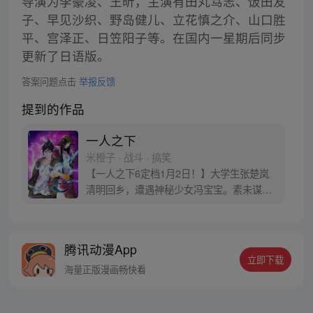
导演为李豪凌、王昕，主演有田丸笃志、饭田友
子、早见沙织、野岛健儿、立花慎之介、山口胜
平、宫泽正、日笠阳子等。在国内一星期后同步
更新了日语版。
答案问题点击
举报反馈
提到的作品
一人之下
米橙子 · 战斗 · 搞笑
【一人之下6定档1月2日！】大学生张楚岚
清明回乡，遭遇神秘少女冯宝宝。素未谋面
的冯宝宝却对张楚岚异常熟悉，并将其带去
自己打工的快递公司。为了帮冯宝宝寻找她
的身世，也为了查清自己与爷爷身上的秘
腾讯动漫App
密，张楚岚的生活被彻底颠覆，与冯宝宝一
立即下载
同踏上“异人”之旅。
海量正版漫画畅快看