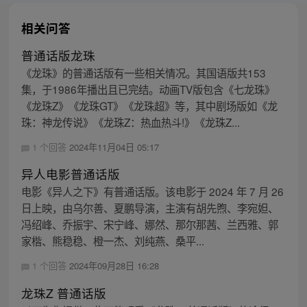
相关问答
普通话版龙珠
《龙珠》的普通话版有一些相关情况。其国语版共153
集，于1986年播出且已完结。动画TV版包含《七龙珠》
《龙珠Z》《龙珠GT》《龙珠超》等，其中剧场版如《龙
珠：神龙传说》《龙珠Z：热血热斗!》《龙珠Z...
1 个回答
2024年11月04日 05:17
异人电影普通话版
电影《异人之下》有普通话版。该电影于 2024 年 7 月 26
日上映，由乌尔善、夏鹏导演，主演有胡先煦、李宛妲、
冯绍峰、乔振宇、宋宁峰、娜然、那尔那茜、兰西雅、郭
家楷、熊稳稳、橙一杰、刘纯燕、桑平...
1 个回答
2024年09月28日 16:28
龙珠Z 普通话版