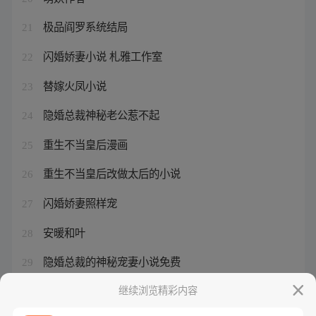
极品阎罗系统结局
21
闪婚娇妻小说 札雅工作室
22
替嫁火凤小说
23
隐婚总裁神秘老公惹不起
24
重生不当皇后漫画
25
重生不当皇后改做太后的小说
26
闪婚娇妻照样宠
27
安暖和叶
28
隐婚总裁的神秘宠妻小说免费
29
重生不再做王妃
继续浏览精彩内容
30