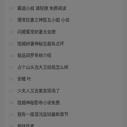
霸道小叔 请轻撩 免费阅读
10
爆宠狂妻之神医五小姐 小说
11
闪婚蜜宠娇妻太会撩
12
隐婚娇妻神秘总裁有点坏
13
极品阎罗系统介绍
14
占个山头当大王结局怎么样
15
安暖 叶
16
少夫人又去案发现场了
17
隐婚神秘影帝小说免费
18
我有一座混沌监狱最新章节
19
萌妖作者
20