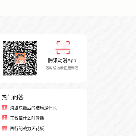
腾讯动漫App
随时随地看正版动漫
热门问答
1
海波东最后的结局是什么
2
王权篇什么时候播
3
西行纪战力天花板