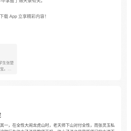
手中掌握了通天箓有关。
载 App 立享精彩内容！
学生张楚
宝。素
熟悉，
。为了
查清自
生活被
人”之
呢
其一，在全性大闹龙虎山时，老天师下山对付全性，而张灵玉私