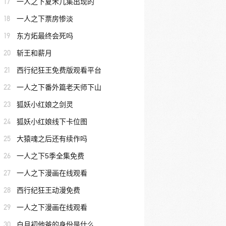
17
一人之下夏禾几集出现的
18
一人之下票房惨淡
19
东方炻最终会死吗
20
斩王和薪月
21
西行纪狂王免费版观看平台
22
一人之下番外篇老天师下山
23
狐妖小红娘之剑灵
24
狐妖小红娘线下卡位图
25
大猿魂之后还有续作吗
26
一人之下5季全集免费
27
一人之下漫画在线观看
28
西行纪狂王动漫免费
29
一人之下漫画在线观看
30
白月初他爸的身份是什么