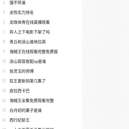
4
饿不死谁
5
全性实力排名
6
龙珠体育在线直播观看
7
异人之下电影下架了吗
8
青丘和涂山谁地位高
9
海贼王在线观看完整免费版
10
涂山容容官配cp是谁
11
张灵玉的师傅
12
狂王更新到第几集了
13
皮拉西卡巴
14
海贼王全集免费观看完整
15
白月初的妻子是谁
16
西行纪斩王