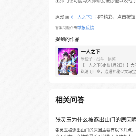
出师门也可能与天师想要锻炼他以及他
原漫画
同样精彩，点击按钮下
《一人之下》
举报反馈
答案问题点击
提到的作品
一人之下
米橙子 · 战斗 · 搞笑
【一人之下6定档1月2日！】大
岚清明回乡，遭遇神秘少女冯宝
未谋面的冯宝宝却对张楚岚异常
并将其带去自己打工的快递公司
帮冯宝宝寻找她的身世，也为了
己与爷爷身上的秘密，张楚岚的
相关问答
彻底颠覆，与冯宝宝一同踏上“异
旅。
张灵玉为什么被逐出山门的原因
张灵玉被逐出山门的原因主要有以下几点：