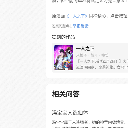
质，但不能简单地将其定义为完全意义上
原漫画
同样精彩，点击按钮下
《一人之下》
举报反馈
答案问题点击
提到的作品
一人之下
米橙子 · 战斗 · 搞笑
【一人之下6定档1月2日！】大
岚清明回乡，遭遇神秘少女冯宝
未谋面的冯宝宝却对张楚岚异常
并将其带去自己打工的快递公司
帮冯宝宝寻找她的身世，也为了
己与爷爷身上的秘密，张楚岚的
相关问答
彻底颠覆，与冯宝宝一同踏上“异
旅。
冯宝宝人造仙体
冯宝宝属于人造强者，她的神莹内敛境界、