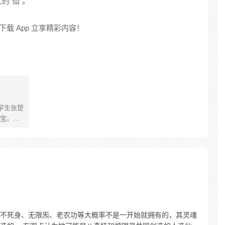
的“仙”。
载 App 立享精彩内容！
学生张楚
宝。素
熟悉，
。为了
查清自
生活被
人”之
不死身、无限炁、老农功等大概率不是一开始就拥有的，其灵魂