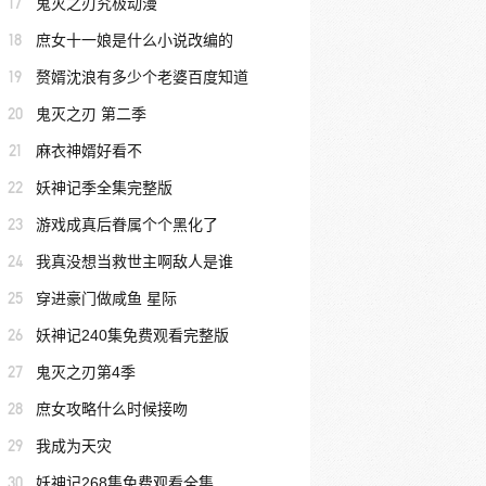
17
鬼灭之刃究极动漫
18
庶女十一娘是什么小说改编的
19
赘婿沈浪有多少个老婆百度知道
20
鬼灭之刃 第二季
21
麻衣神婿好看不
22
妖神记季全集完整版
23
游戏成真后眷属个个黑化了
24
我真没想当救世主啊敌人是谁
25
穿进豪门做咸鱼 星际
26
妖神记240集免费观看完整版
27
鬼灭之刃第4季
28
庶女攻略什么时候接吻
29
我成为天灾
30
妖神记268集免费观看全集