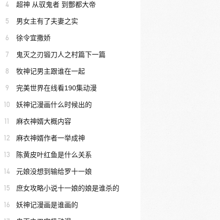
4
超神 从驭鬼者 到酆都大帝
5
男女主有了夫妻之实
6
徐令宜撒娇
7
鬼灭之刃锻刀人之村篇下一篇
8
牧神记男主跟谁在一起
9
完美世界在线看190集动漫
10
妖神记漫画什么时候出的
11
麻衣神婿大概内容
12
麻衣神婿作者一举成神
13
陈黄皮叶红鱼是什么关系
14
元娘没想到输给罗十一娘
15
庶女攻略小说十一娘的娘是谁杀的
16
妖神记漫画是谁画的