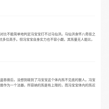
对比不能简单地判定冯宝宝打不过马仙洪。马仙洪身怀八奇技之
对抗多位高手。但冯宝宝自身实力也不容小觑，其炁量无人能比，
盗吞兽后，没想到碰到了冯宝宝这个体内炁不见底的狠人。冯宝
兽作为一个法器，所容纳的炁是有上限的，而冯宝宝体内的炁近