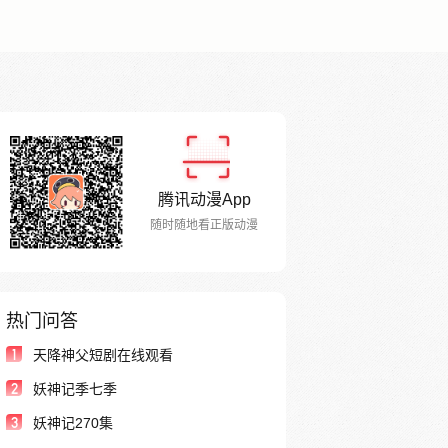
腾讯动漫App
随时随地看正版动漫
热门问答
1
天降神父短剧在线观看
2
妖神记季七季
3
妖神记270集