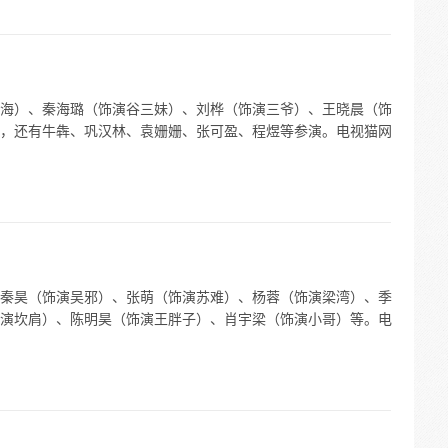
海）、秦海璐（饰演谷三妹）、刘桦（饰演三爷）、王晓晨（饰
，还有牛犇、巩汉林、袁姗姗、张可盈、程煜等参演。电视猫网
秦昊（饰演吴邪）、张萌（饰演苏难）、杨蓉（饰演梁湾）、季
演坎肩）、陈明昊（饰演王胖子）、肖宇梁（饰演小哥）等。电