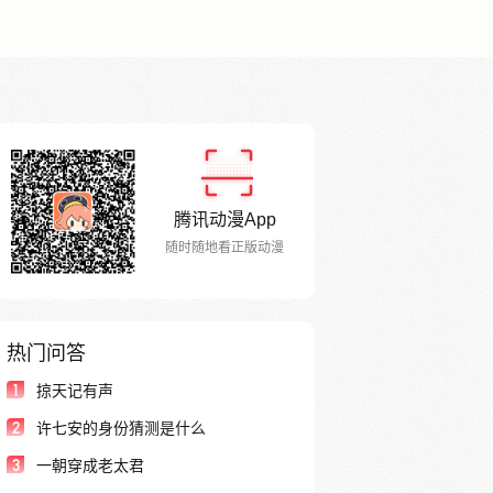
腾讯动漫App
随时随地看正版动漫
热门问答
1
掠天记有声
2
许七安的身份猜测是什么
3
一朝穿成老太君