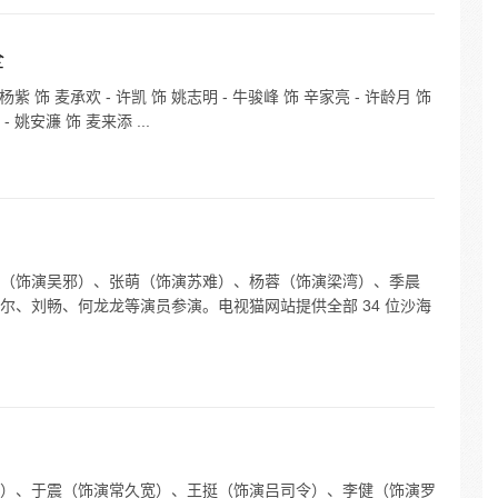
全
饰 麦承欢 - 许凯 饰 姚志明 - 牛骏峰 饰 辛家亮 - 许龄月 饰
- 姚安濂 饰 麦来添 ...
（饰演吴邪）、张萌（饰演苏难）、杨蓉（饰演梁湾）、季晨
尔、刘畅、何龙龙等演员参演。电视猫网站提供全部 34 位沙海
）、于震（饰演常久宽）、王挺（饰演吕司令）、李健（饰演罗