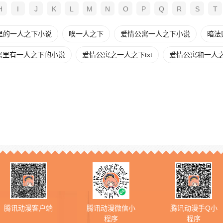
H
I
J
K
L
M
N
O
P
Q
R
S
T
里的一人之下小说
唉一人之下
爱情公寓一人之下小说
暗法
寓里有一人之下的小说
爱情公寓之一人之下txt
爱情公寓和一人
腾讯动漫客户端
腾讯动漫微信小
腾讯动漫手Q小
程序
程序