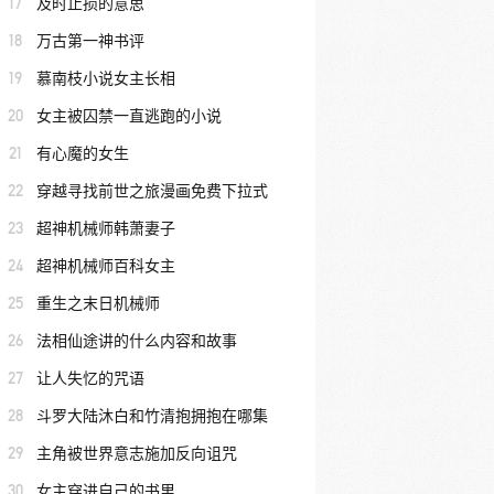
17
及时止损的意思
18
万古第一神书评
19
慕南枝小说女主长相
20
女主被囚禁一直逃跑的小说
21
有心魔的女生
22
穿越寻找前世之旅漫画免费下拉式
23
超神机械师韩萧妻子
24
超神机械师百科女主
25
重生之末日机械师
26
法相仙途讲的什么内容和故事
27
让人失忆的咒语
28
斗罗大陆沐白和竹清抱拥抱在哪集
29
主角被世界意志施加反向诅咒
30
女主穿进自己的书里