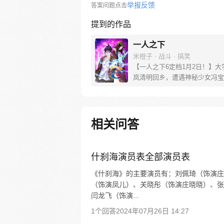
举报反馈
答案问题点击
提到的作品
一人之下
米橙子 · 战斗 · 搞笑
【一人之下6定档1月2日！】大
岚清明回乡，遭遇神秘少女冯宝
未谋面的冯宝宝却对张楚岚异常
并将其带去自己打工的快递公司
帮冯宝宝寻找她的身世，也为了
己与爷爷身上的秘密，张楚岚的
相关问答
彻底颠覆，与冯宝宝一同踏上“异
旅。
什刹海演员表全部演员表
《什刹海》的主要演员有：刘佩琦（饰演庄
（饰演凤儿）、关晓彤（饰演庄晓晓）、张
闫龙飞（饰演...
1个回答
2024年07月26日 14:27