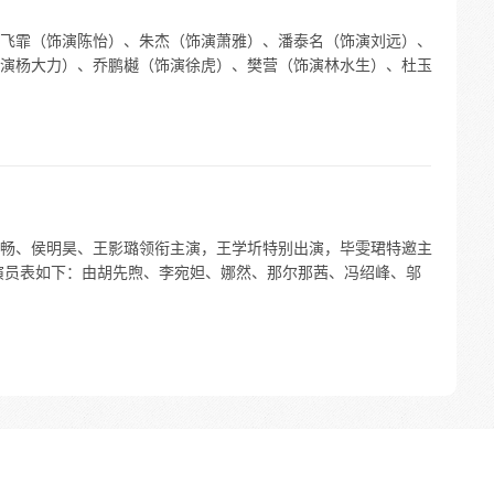
飞霏（饰演陈怡）、朱杰（饰演萧雅）、潘泰名（饰演刘远）、
演杨大力）、乔鹏樾（饰演徐虎）、樊营（饰演林水生）、杜玉
畅、侯明昊、王影璐领衔主演，王学圻特别出演，毕雯珺特邀主
演员表如下：由胡先煦、李宛妲、娜然、那尔那茜、冯绍峰、邬