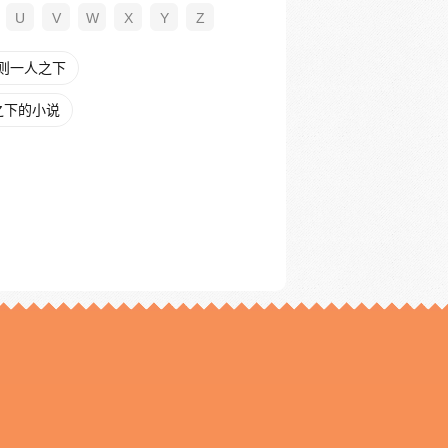
U
V
W
X
Y
Z
则一人之下
之下的小说