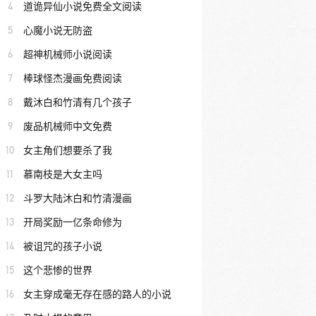
4
道诡异仙小说免费全文阅读
5
心魔小说无防盗
6
超神机械师小说阅读
7
棒球怪杰漫画免费阅读
8
戴沐白和竹清有几个孩子
9
废品机械师中文免费
10
女主角们想要杀了我
11
慕南枝是大女主吗
12
斗罗大陆沐白和竹清漫画
13
开局奖励一亿条命修为
14
被诅咒的孩子小说
15
这个悲惨的世界
16
女主穿成毫无存在感的路人的小说