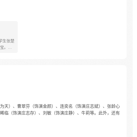
学生张楚
宝。素
熟悉，
。为了
查清自
生活被
人”之
为天）、曹翠芬（饰演金颜）、连奕名（饰演庄志斌）、张龄心
晞临（饰演庄志存）、刘敏（饰演庄静）、牛莉等。此外，还有