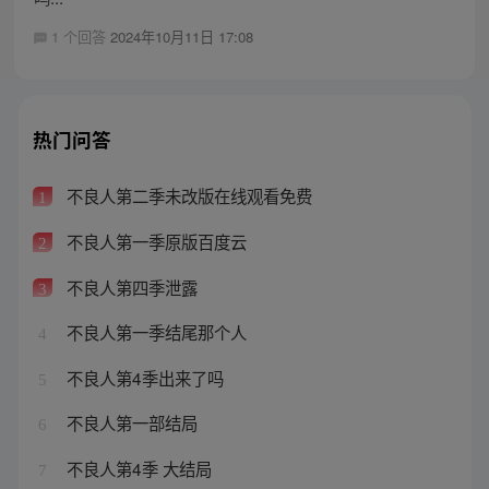
1 个回答
2024年10月11日 17:08
热门问答
不良人第二季未改版在线观看免费
1
不良人第一季原版百度云
2
不良人第四季泄露
3
不良人第一季结尾那个人
4
不良人第4季出来了吗
5
不良人第一部结局
6
不良人第4季 大结局
7