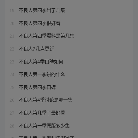
不良人第四季出了几集
19
不良人第四季很好看
20
不良人第四季爆料是第几集
21
不良人7几点更新
22
不良人第4季口碑如何
23
不良人第一季讲的什么
24
不良人第四季口碑
25
不良人第4季讨论是哪一集
26
不良人第几季了最好看
27
不良人第一季原版多少集
28