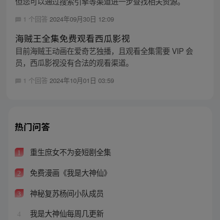
但您可以通过搜索引擎等渠道进一步查找相关资源。
1 个回答
2024年09月30日 12:09
海贼王全集免费观看西瓜影视
目前海贼王动画在爱奇艺独播，且观看全集需要 VIP 会
员，西瓜影视没有合法的观看渠道。
1 个回答
2024年10月01日 03:59
热门问答
重生庶女不为妾短剧全集
1
免费漫画《我是大神仙》
2
神秘复苏杨间小队成员
3
我是大神仙每周几更新
4