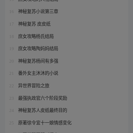
神秘复苏小说第三章
16
神秘复苏 皮皮纸
17
庶女攻略杨氏结局
18
庶女攻略陶妈妈结局
19
神秘复苏杨间有多强
20
番外女主沐沐的小说
21
异世界冒险之旅
22
最强执政官六个阶段奖励
23
神秘复苏人皮纸最终目的
24
原著徐令宜十一娘情感变化
25