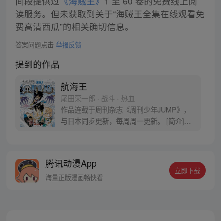
间段提供过
《海贼王》
1 至 60 卷的免费线上阅
读服务。但未获取到关于“海贼王全集在线观看免
费高清西瓜”的相关确切信息。
答案问题点击
举报反馈
提到的作品
航海王
尾田荣一郎 · 战斗 · 热血
作品连载于周刊杂志《周刊少年JUMP》，
与日本同步更新，每周周一更新。 [简介]有
一个梦想成为海盗的少年叫路飞，他因误
食“恶魔果实”而成为了橡皮人，在获得超人
能力的同时付出了一辈子无法游泳的代价。
腾讯动漫App
十年后，路飞为实现与因救他而断臂的杰克
立即下载
斯的约定而出海，开始了以成为海盗王为目
海量正版漫画畅快看
标的伟大的冒险旅程！