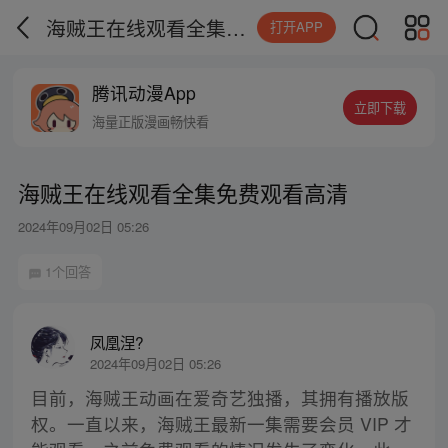
海贼王在线观看全集免费观看高清
打开APP
腾讯动漫App
立即下载
海量正版漫画畅快看
海贼王在线观看全集免费观看高清
2024年09月02日 05:26
1个回答
凤凰涅?
2024年09月02日 05:26
目前，海贼王动画在爱奇艺独播，其拥有播放版
权。一直以来，海贼王最新一集需要会员 VIP 才