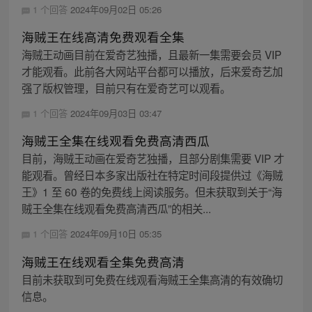
1 个回答
2024年09月02日 05:26
海贼王在线高清免费观看全集
海贼王动画目前在爱奇艺独播，且最新一集需要会员 VIP
才能观看。此前各大网站平台都可以播放，后来爱奇艺加
强了版权管理，目前只有在爱奇艺可以观看。
1 个回答
2024年09月03日 03:47
海贼王全集在线观看免费高清西瓜
目前，海贼王动画在爱奇艺独播，且部分剧集需要 VIP 才
能观看。曾经日本多家出版社在特定时间段提供过《海贼
王》1 至 60 卷的免费线上阅读服务。但未获取到关于“海
贼王全集在线观看免费高清西瓜”的相关...
1 个回答
2024年09月10日 05:35
海贼王在线观看全集免费高清
目前未获取到可免费在线观看海贼王全集高清的有效确切
信息。