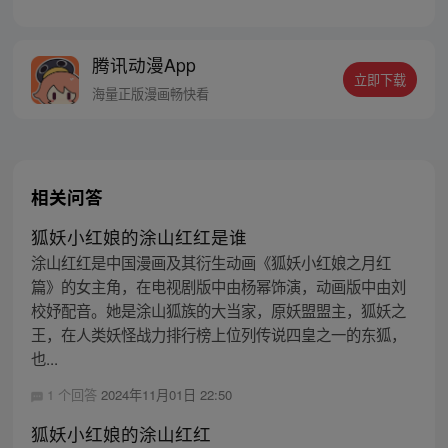
章节指路272-301】 迷糊萝莉小狐妖，正太
道士没节操。自古人妖生死恋，千载孽缘一
线牵。（每周周四更新。）
腾讯动漫App
立即下载
海量正版漫画畅快看
相关问答
狐妖小红娘的涂山红红是谁
涂山红红是中国漫画及其衍生动画《狐妖小红娘之月红
篇》的女主角，在电视剧版中由杨幂饰演，动画版中由刘
校妤配音。她是涂山狐族的大当家，原妖盟盟主，狐妖之
王，在人类妖怪战力排行榜上位列传说四皇之一的东狐，
也...
1 个回答
2024年11月01日 22:50
狐妖小红娘的涂山红红