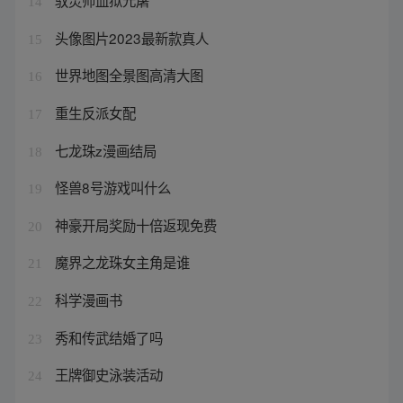
驭灵师血狱元屠
14
头像图片2023最新款真人
15
世界地图全景图高清大图
16
重生反派女配
17
七龙珠z漫画结局
18
怪兽8号游戏叫什么
19
神豪开局奖励十倍返现免费
20
魔界之龙珠女主角是谁
21
科学漫画书
22
秀和传武结婚了吗
23
王牌御史泳装活动
24