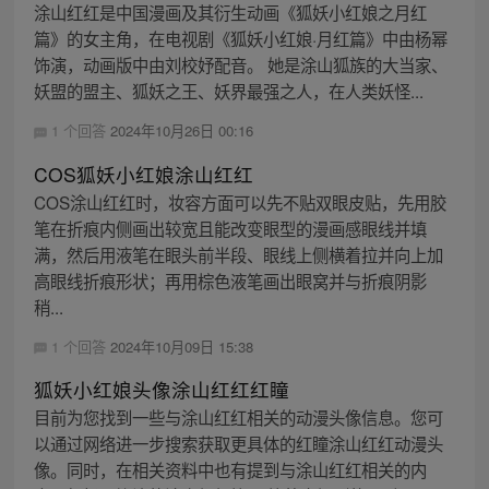
涂山红红是中国漫画及其衍生动画《狐妖小红娘之月红
篇》的女主角，在电视剧《狐妖小红娘·月红篇》中由杨幂
饰演，动画版中由刘校妤配音。 她是涂山狐族的大当家、
妖盟的盟主、狐妖之王、妖界最强之人，在人类妖怪...
1 个回答
2024年10月26日 00:16
COS狐妖小红娘涂山红红
COS涂山红红时，妆容方面可以先不贴双眼皮贴，先用胶
笔在折痕内侧画出较宽且能改变眼型的漫画感眼线并填
满，然后用液笔在眼头前半段、眼线上侧横着拉并向上加
高眼线折痕形状；再用棕色液笔画出眼窝并与折痕阴影
稍...
1 个回答
2024年10月09日 15:38
狐妖小红娘头像涂山红红红瞳
目前为您找到一些与涂山红红相关的动漫头像信息。您可
以通过网络进一步搜索获取更具体的红瞳涂山红红动漫头
像。同时，在相关资料中也有提到与涂山红红相关的内