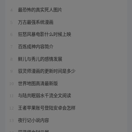
最恐怖的真实死人图片
4
万古最强系统漫画
5
狂怒风暴电影什么时候上映
6
百炼成神内容简介
7
鲜儿与秀儿的感情发展
8
驭灵师漫画的更新时间是多少
9
世界地图高清最新版
10
与陆共眠弱水千流全文阅读
11
王者苹果账号登陆安卓会怎样
12
夜行记小说内容
13