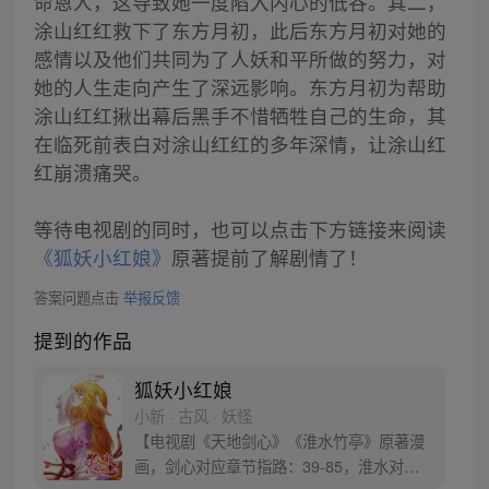
命恩人，这导致她一度陷入内心的低谷。其二，
涂山红红救下了东方月初，此后东方月初对她的
感情以及他们共同为了人妖和平所做的努力，对
她的人生走向产生了深远影响。东方月初为帮助
涂山红红揪出幕后黑手不惜牺牲自己的生命，其
在临死前表白对涂山红红的多年深情，让涂山红
红崩溃痛哭。
等待电视剧的同时，也可以点击下方链接来阅读
《狐妖小红娘》
原著提前了解剧情了！
答案问题点击
举报反馈
提到的作品
狐妖小红娘
小新 · 古风 · 妖怪
【电视剧《天地剑心》《淮水竹亭》原著漫
画，剑心对应章节指路：39-85，淮水对应