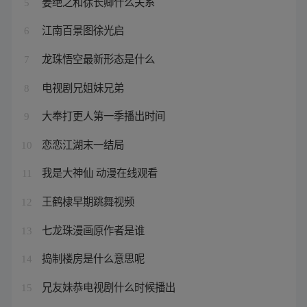
姜绝之和徐长卿什么关系
5
江南百景图徐光启
6
龙珠悟空最新形态是什么
7
电视剧兄姐妹兄弟
8
大奉打更人第一季播出时间
9
恋恋江湖末一结局
10
我是大神仙 动漫在线观看
11
王鹤棣早期跳舞视频
12
七龙珠漫画原作者是谁
13
捣制楼房是什么意思呢
14
兄友妹恭电视剧什么时候播出
15