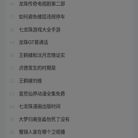
龙珠传奇电视剧第二部
16
如何避免楼层违规停车
17
七龙珠游戏大全手游
18
龙珠GT普通话
19
王鹤棣和沈月恋情证实
20
贞德发生的时期是
21
王鹤棣刘维
22
蛮荒仙界动漫全集免费
23
七龙珠漫画出版时间
24
大梦归离张淼怡死了没有
25
蜀锦人家在哪个卫视播
26