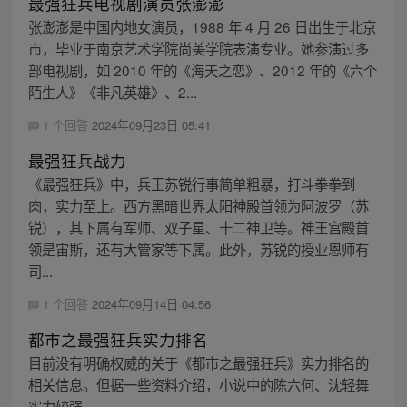
最强狂兵电视剧演员张澎澎
张澎澎是中国内地女演员，1988 年 4 月 26 日出生于北京
市，毕业于南京艺术学院尚美学院表演专业。她参演过多
部电视剧，如 2010 年的《海天之恋》、2012 年的《六个
陌生人》《非凡英雄》、2...
1 个回答
2024年09月23日 05:41
最强狂兵战力
《最强狂兵》中，兵王苏锐行事简单粗暴，打斗拳拳到
肉，实力至上。西方黑暗世界太阳神殿首领为阿波罗（苏
锐），其下属有军师、双子星、十二神卫等。神王宫殿首
领是宙斯，还有大管家等下属。此外，苏锐的授业恩师有
司...
1 个回答
2024年09月14日 04:56
都市之最强狂兵实力排名
目前没有明确权威的关于《都市之最强狂兵》实力排名的
相关信息。但据一些资料介绍，小说中的陈六何、沈轻舞
实力较强。