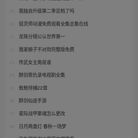
我独自升级第二季定档了吗
19
驭灵师动漫免费观看全集总集在线
20
龙珠分镜公认世界第一
21
我家娘子不对劲完整版免费
22
传武女主角是谁
23
醉剑恩仇录电视剧全集
24
敖敖待捕22章
25
醉剑仙途手游
26
星际战甲聚魂怎么更改
27
日月两盏灯 春秋一场梦
28