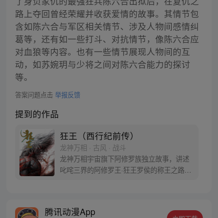
了身负家仇的最强狂兵陈六合出狱后，在复仇之
路上夺回曾经荣耀并收获爱情的故事。其情节包
含如陈六合与军区相关情节、涉及人物间感情纠
葛等，还有如一些打斗、对抗情节，像陈六合应
对血狼等内容。也有一些情节展现人物间的互
动，如苏婉玥与少将之间对陈六合能力的探讨
等。
答案问题点击
举报反馈
提到的作品
狂王（西行纪前传）
龙神万相 · 古风 · 战斗
龙神万相宇宙旗下阿修罗族独立故事，讲述
叱咤三界的阿修罗王·狂王罗侯的称王之路。
天生脆弱的阿修罗少年有鱼惨遭神秘阿修罗
突然灭族，自己也被强行带走进行地狱式的
磨炼。经历无数次死亡与重生，蜕变的少年
腾讯动漫App
有鱼最终背负挚友的信念成为阿修罗王—狂