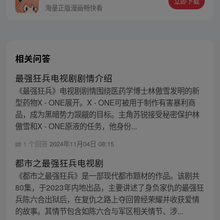
立即下载
王，更名罗侯。天界与阿修罗的百年大战随
海量正版漫画畅快看
之爆发，少年新王能否担起重任
相关问答
最强狂兵电视剧剧情介绍
《最强狂兵》电视剧剧情围绕医药学博士林傲雪发明的新
型药物X - ONE展开。X - ONE可被用于制作有害暴利商
品，成为黑暗势力觊觎的目标。主角苏锐接受秘密保护林
傲雪和X - ONE原液的任务，他身份...
1 个回答
2024年11月04日 08:15
都市之最强狂兵电视剧
《都市之最强狂兵》是一部现代都市题材的作品。该剧共
80集，于2023年内地出品，主要讲述了身负家仇的最强狂
兵陈六合出狱后，在复仇之路上夺回曾经荣耀并收获爱情
的故事。其情节包含如陈六合与军区相关情节、涉...