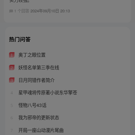
1 个回答
2024年09月10日 20:13
热门问答
奥丁之眼位置
1
妖怪名单第三季在线
2
日月同错作者简介
3
星甲魂将传原著小说东华擎苍
4
怪物八号43话
5
我为邪帝的更新状态
6
开局一座山动漫片尾曲
7