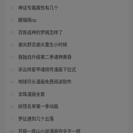
神话专属属性有几个
8
滕瑞雨cp
9
百炼成神的罗嫣怎样了
10
谢炎舒念谢炎重生小时候
11
我独自升级第二季诸神黄昏
12
宋云祥星甲魂将传漫画下拉式
13
地球尽头漫画免费阅读软件
14
龙珠漫画全套
15
妖怪名单第一季动画
16
罗征遇到几个云落
17
开局一座山小说漫画完全不一样
18