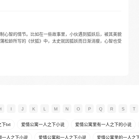
制心智的情节。比如在一些故事里，小伙遇到狐妖后，被其美貌
蒲松龄所写的《伏狐》中，太史就因狐妖而日渐消瘦，心智也受
H
I
J
K
L
M
N
O
P
Q
R
S
T
txt
爱情公寓一人之下小说
爱情公寓里有一人之下的小说
越一人之下小说
爱情公寓和一人之下小说
爱情公寓里的一人之