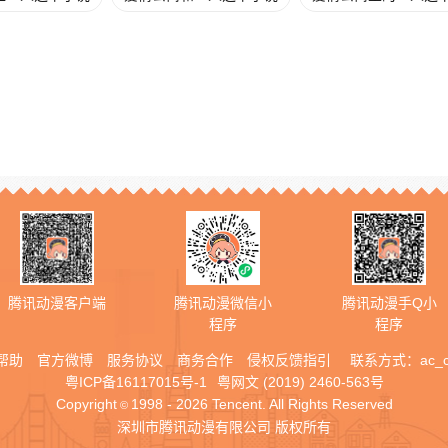
腾讯动漫客户端
腾讯动漫微信小
腾讯动漫手Q小
程序
程序
帮助
官方微博
服务协议
商务合作
侵权反馈指引
联系方式：
ac_
粤ICP备16117015号-1
粤网文 (2019) 2460-563号
Copyright
1998 - 2026 Tencent. All Rights Reserved
©
深圳市腾讯动漫有限公司 版权所有