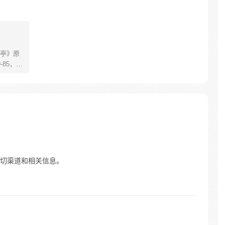
亭》原
85，淮
糊萝莉小狐
生死
四更
切渠道和相关信息。