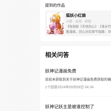
提到的作品
狐妖小红娘
小新 · 古风 · 妖怪
【电视剧《天地剑心》《淮水竹
著漫画，剑心对应章节指路：39-
水对应章节指路272-301】 迷
妖，正太道士没节操。自古人妖
恋，千载孽缘一线牵。（每周周
新。）
相关问答
妖神记漫画免费
目前未获取到关于妖神记漫画免费获取的确
1个回答
2024年09月09日 04:34
妖神记妖主是被谁控制了