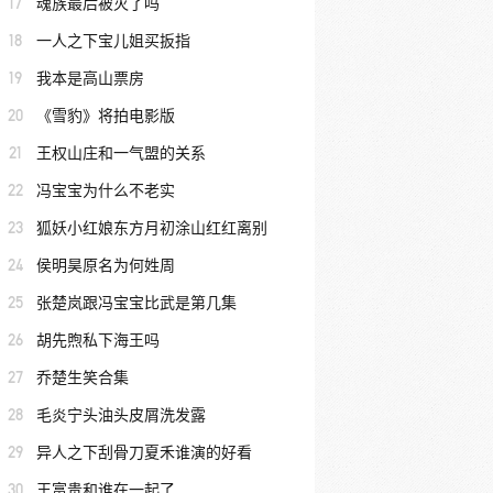
17
魂族最后被灭了吗
18
一人之下宝儿姐买扳指
19
我本是高山票房
20
《雪豹》将拍电影版
21
王权山庄和一气盟的关系
22
冯宝宝为什么不老实
23
狐妖小红娘东方月初涂山红红离别
24
侯明昊原名为何姓周
25
张楚岚跟冯宝宝比武是第几集
26
胡先煦私下海王吗
27
乔楚生笑合集
28
毛炎宁头油头皮屑洗发露
29
异人之下刮骨刀夏禾谁演的好看
30
王富贵和谁在一起了