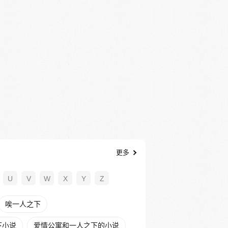
更多
U
V
W
X
Y
Z
唉一人之下
下小说
爱情公寓和一人之下的小说