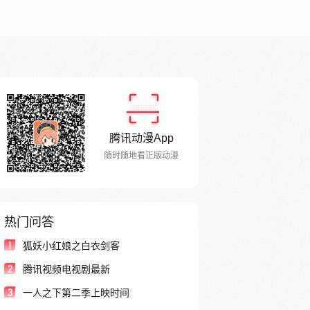
腾讯动漫App
随时随地看正版动漫
热门问答
1
狐妖小红娘之白衣剑客
2
腾讯视频电视剧最新
3
一人之下第二季上映时间