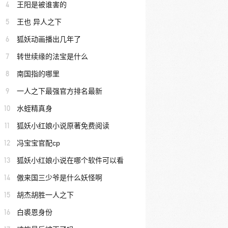
4
王阳是被谁害的
5
王也 异人之下
6
狐妖动画播出几年了
7
转世续缘的法宝是什么
8
南国指的哪里
9
一人之下最强官方排名最新
10
水蛭精真身
11
狐妖小红娘小说原著免费阅读
12
冯宝宝官配cp
13
狐妖小红娘小说在哪个软件可以看
14
傲来国三少爷是什么妖怪啊
15
胡杰胡胜一人之下
16
白裘恩身份