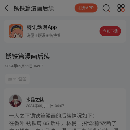
锈铁篇漫画后续
打开APP
腾讯动漫App
立即下载
海量正版漫画畅快看
锈铁篇漫画后续
2024年09月11日 04:07
1个回答
水晶之魅
2024年09月11日 04:07
一人之下锈铁篇漫画的后续情况如下：
在番外·锈铁篇 65 话中，林檎一招“念前”砍断了