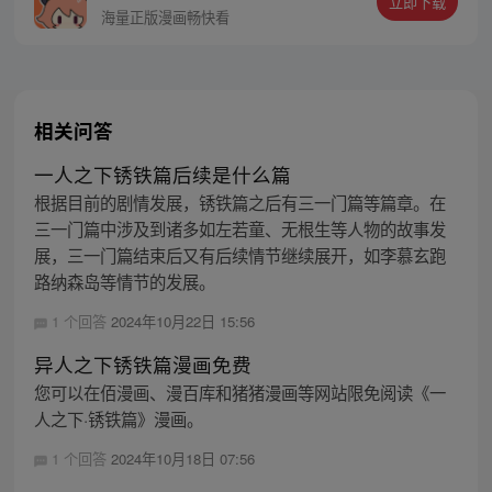
立即下载
海量正版漫画畅快看
相关问答
一人之下锈铁篇后续是什么篇
根据目前的剧情发展，锈铁篇之后有三一门篇等篇章。在
三一门篇中涉及到诸多如左若童、无根生等人物的故事发
展，三一门篇结束后又有后续情节继续展开，如李慕玄跑
路纳森岛等情节的发展。
1 个回答
2024年10月22日 15:56
异人之下锈铁篇漫画免费
您可以在佰漫画、漫百库和猪猪漫画等网站限免阅读《一
人之下·锈铁篇》漫画。
1 个回答
2024年10月18日 07:56