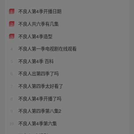
不良人第4季开播日期
1
不良人共六季有几集
2
不良人第4季造型
3
不良人第一季电视剧在线观看
4
不良人第4季 百科
5
不良人出第四季了吗
6
不良人第四季太好看了
7
不良人第4季开播了吗
8
不良人第四季第八集2
9
不良人第4季第六集
10