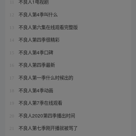
不良人1电视剧
11
不良人第4季叫什么
12
不良人第六集在线观看完整版
13
不良人第四季很精彩
14
不良人第4季口碑
15
不良人第四季最新
16
不良人第一季什么时候出的
17
不良人第4季动画
18
不良人第7季在线观看
19
不良人2020第四季播出时间
20
不良人第七季刚开播就被骂了
21