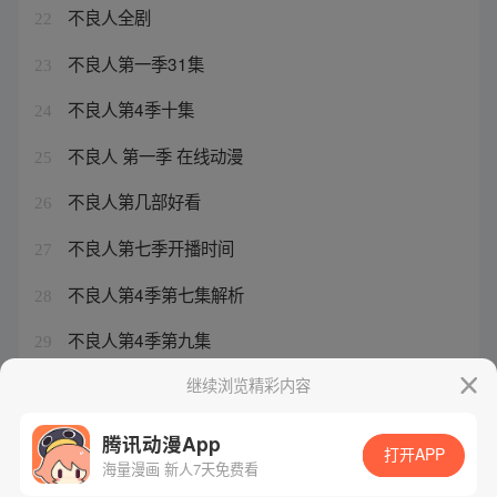
不良人全剧
22
不良人第一季31集
23
不良人第4季十集
24
不良人 第一季 在线动漫
25
不良人第几部好看
26
不良人第七季开播时间
27
不良人第4季第七集解析
28
不良人第4季第九集
29
不良人第几季了最新
继续浏览精彩内容
30
腾讯动漫App
打开APP
海量漫画 新人7天免费看