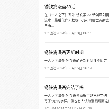
锈铁篇漫画33话
在《一人之下》番外·锈铁第 33 话漫画
流水，最后化作无数枚小刀刃向唐世英射去
与唐...
1个回答
2024年09月18日 06:11
锈铁篇漫画更新时间
一人之下番外·锈铁篇的更新时间并不固定。最新
1个回答
2024年09月15日 16:14
锈铁篇漫画完结了吗
一人之下番外·锈铁篇漫画很可能已经完结。
写了“完”的字样。但也有人认为漫画后面
1个回答
2024年09月14日 01:20