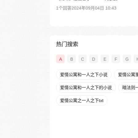
1个回答
2024年09月04日 10:43
热门搜索
A
B
C
D
E
F
G
爱情公寓和一人之下小说
爱情公寓
爱情公寓和一人之下的小说
暗法则
爱情公寓之一人之下txt