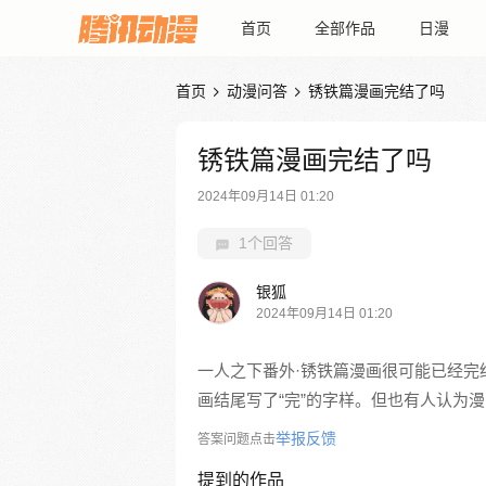
首页
全部作品
日漫
首页
动漫问答
锈铁篇漫画完结了吗


锈铁篇漫画完结了吗
2024年09月14日 01:20
1个回答
银狐
2024年09月14日 01:20
一人之下番外·锈铁篇漫画很可能已经完
画结尾写了“完”的字样。但也有人认为
举报反馈
答案问题点击
提到的作品