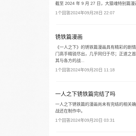
截至 2024 年 9 月 27 日，大猿魂特别
1个回答
2024年09月28日 22:07
锈铁篇漫画
《一人之下》的锈铁篇漫画具有精彩的剧情
门高手精锐尽出，几乎同归于尽；正道之首
其与各方的战...
1个回答
2024年09月20日 11:18
一人之下锈铁篇完结了吗
一人之下锈铁篇的漫画尚未有完结的相关确
战还在制作中。
1个回答
2024年09月20日 03:31