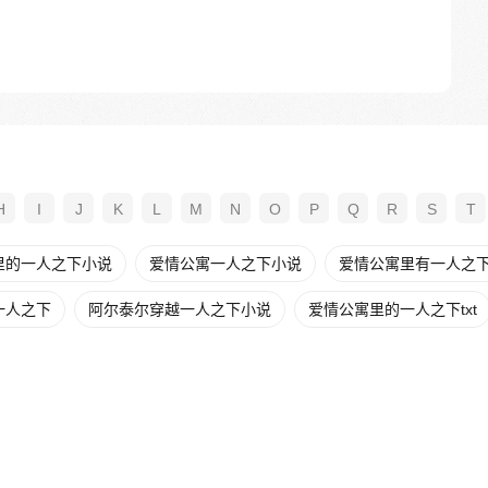
H
I
J
K
L
M
N
O
P
Q
R
S
T
里的一人之下小说
爱情公寓一人之下小说
爱情公寓里有一人之
一人之下
阿尔泰尔穿越一人之下小说
爱情公寓里的一人之下txt