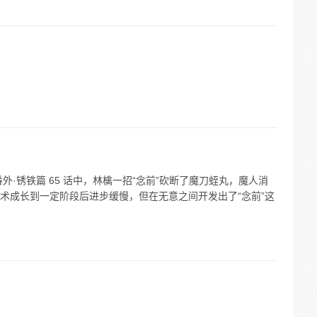
·锈铁篇 65 话中，林檎一招“念前”砍断了魔刀蛭丸，魔人消
术成长到一定阶段后进步缓慢，但在无意之间开发出了“念前”这