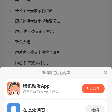
杀手叫啥
23
长公主天天靠亲我继命
24
顾总他活太好小说免费阅读
25
顾少 你老婆又跑了容北
26
斩杀大佬
27
顾总你老婆又上热搜了漫画
28
顾总 你老婆太能打了
29
尚公主小说免费阅读
继续浏览精彩内容
30
腾讯动漫App
打开APP
海量漫画 新人7天免费看
腾讯漫画
起点读书
QQ阅读
网站备案/许可证号：粤B2-20090059-5
在此处浏览
继续