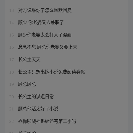
对方说靠你了怎么幽默回复
13
顾少 你老婆又去兼职了
14
顾少你老婆太会打人了漫画
15
念念不忘 顾总你老婆又要上天
16
长公主天天
17
长公主只想出嫁小说免费阅读类似
18
顾总顾总
19
长公主的谋返日常
20
顾总他活太好了小说
21
靠你啦战神系统还有第二季吗
22