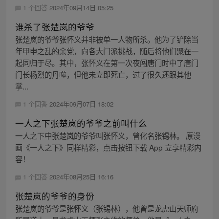
1 个回答
2024年09月14日 05:25
谁杀了张楚岚的爷爷
张楚岚的爷爷张怀义并非被单一人物所杀。他为了铲除当
年甲申之乱的余党，向各大门派挑战，随后将他们聚在一
起同归于尽。其中，张怀义在第一次夜闯唐门时中了唐门
门长杨烈的丹噬，但他未立即死亡，过了很久还跟其他
掌...
1 个回答
2024年09月07日 18:02
一人之下张楚岚的爷爷之前叫什么
一人之下中张楚岚的爷爷叫张怀义，曾化名张锡林。 原漫
画《一人之下》同样精彩，点击按钮下载 App 立享精彩内
容！
1 个回答
2024年08月25日 16:16
张楚岚的爷爷的身份
张楚岚的爷爷是张怀义（张锡林），他曾是龙虎山天师府