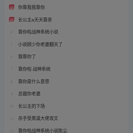
你靠我我靠你
2
长公主a天天靠亲
3
靠你啦战神系统小说
4
小说顾少你老婆翻天了
5
我靠你了
6
靠你啦 战神系统
7
靠你是什么意思
8
总裁你老婆
9
长公主的下场
10
杀手受黑道大佬攻文
11
靠你啦战神系统小说陈尘
12