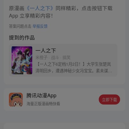
原漫画
《一人之下》
同样精彩，点击按钮下载
App 立享精彩内容！
答案问题点击
举报反馈
提到的作品
一人之下
米橙子 · 战斗 · 搞笑
【一人之下6定档1月2日！】大学生张楚岚
清明回乡，遭遇神秘少女冯宝宝。素未谋面
的冯宝宝却对张楚岚异常熟悉，并将其带去
自己打工的快递公司。为了帮冯宝宝寻找她
的身世，也为了查清自己与爷爷身上的秘
腾讯动漫App
密，张楚岚的生活被彻底颠覆，与冯宝宝一
立即下载
同踏上“异人”之旅。
海量正版漫画畅快看