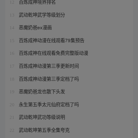
百炼成神境界排名
12
武动乾坤武学等级划分
13
恶魔奶爸ex漫画
14
百炼成神动漫在线观看79集预告
15
百炼成神在线观看免费完整版动漫
16
百炼成神动漫第三季更新时间
17
百炼成神动漫第三季定档了吗
18
恶魔奶爸龙也散下头发
19
永生第五季太元仙府定档了吗
20
武动乾坤武功等级说明
21
武动乾坤第五季全集夸克
22