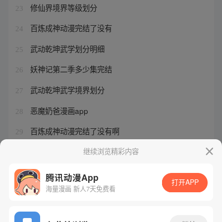
修仙界境界等级划分
23
百炼成神动漫完结了没有
24
武动乾坤武学划分明细
25
妖神记第二季多少集完结
26
武动乾坤武学境界划分
27
恶魔奶爸漫画app
28
百炼成神动漫完结了没有啊
29
妖神记第二季多少集了
继续浏览精彩内容
30
腾讯动漫App
打开APP
海量漫画 新人7天免费看
腾讯漫画
起点读书
QQ阅读