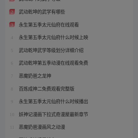
武动乾坤的武学有哪些
2
永生第五季太元仙府在线观看
3
永生第五季太元仙府什么时候上映
4
武动乾坤武学等级划分详细介绍
5
武动乾坤第五季动漫在线观看免费
6
恶魔奶爸之龙神
7
百炼成神二免费观看完整版
8
永生第五季太元仙府什么时候播出
9
妖神记漫画下拉式奇漫屋最新章节
10
恶魔奶爸漫画风之动漫
11