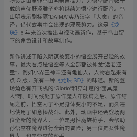
物设定由原作鸟山明亲自操刀，为悟空配音数十
载的声优野泽雅子亦将继续为悟空进行配音。鸟
山明表示副标题“DAIMA”实乃汉字「大魔」的音
译，借代故事中会出现的邪恶势力。这是
《龙
珠》
6 年来首次推出电视动画新作，基于鸟山留
下的角色设计和故事制作。
新作讲述了陷入阴谋被变小的悟空展开冒险的故
事，最大看点是悟空等人全部都被神龙“返老还
童”，例如小界王神辛还有龟仙人，人物看起来有
点 Q 版，颇有一种
《龙珠 SD》
的味道。新的登
场角色有开飞机的“Glorio”和穿斗篷的“面具魔
人”等。时间线处于原作魔人布欧篇之后、原作结
尾之前，悟空为了补足身体变小的不足，而久违
地使用了如意棒战斗。此外，动画中还会登场两
位全新的魔界人，一位是男性魔族枪手，会帮助
孙悟空在魔界进行全新的冒险；另一位是女性魔
界人，也是悟空的帮手。