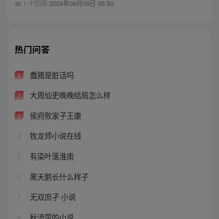
1 个回答
2024年09月09日 05:50
热门问答
蠢猪是脏话吗
1
大周仙吏晚晚结局怎么样
2
侯府败家子王康
3
牧龙师小说在线
4
有染叶落淮南
5
黑天鹅长什么样子
6
无双庶孑 小说
7
秋流萤的小说
8