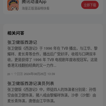
腾讯动漫App
人…六十年后，他再次破石而出，背负着守
立即下载
护族人的希望和信念打败了妖怪大道的霸
海量正版漫画畅快看
主，成为猴群之王，但故事仍在继续…
相关问答
张卫健版西游记
张卫健版《西游记》于 1996 年在 TVB 播出，与江华、黎
耀祥、麦长青等合作，播出后广受好评，收视与口碑双丰
收，更是获得了 1996 年 TVB 电视剧年度收视冠军。这是
香港无线翻拍经典的又一力作...
1 个回答
2024年08月26日 13:39
张卫健版西游记演员列表
张卫健版《西游记》中，师徒四人的饰演者分别是：孙悟
空由张卫健饰演，猪八戒由黎耀祥饰演，沙参（沙僧）由
麦长青饰演，唐僧由江华饰演。