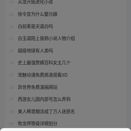
从龙开始进化小说
19
徐令宜为什么娶元娘
20
白前辈是天道白吗
21
白玉道陌上昏鸦小说人物介绍
22
超级地球有人类吗
23
史上最强赘婿百科女主几个
24
宠魅动漫免费高清观看3D
25
异世界免费漫画网站
26
西游女儿国内部号怎么弄到
27
美人稀里糊涂成了万人迷原名
28
牧龙师等级详细划分
29