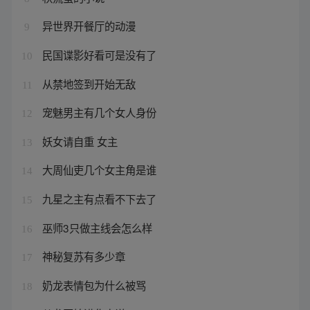
异世界开餐厅的动漫
9
民国谍影好看可是没有了
10
从禁地签到开始无敌
11
宠魅男主有几个女人身份
12
妖女请自重 女主
13
大周仙吏几个女主角是谁
14
九星之主有点看不下去了
15
巫师3只做主线会怎么样
16
神秘复苏有多少章
17
奶龙表情包为什么被骂
18