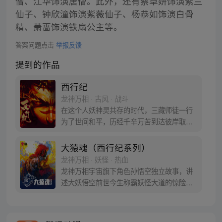
僧、江华饰演唐僧。此外，还有蔡卓妍饰演紫兰
仙子、钟欣潼饰演紫薇仙子、杨恭如饰演白骨
精、萧蔷饰演铁扇公主等。
答案问题点击
举报反馈
提到的作品
西行纪
龙神万相 · 古风 · 战斗
在这个人妖神灵共存的时代，三藏师徒一行
为了世间和平，历经千辛万苦到达彼岸取
得“永恒之火”拯救苍生，可世间并没有因此
变得美好….随着阴谋慢慢揭露，暗魂四起,
大猿魂（西行纪系列）
为了让“永恒之火”重新归位，小狼妖白狼不
龙神万相 · 妖怪 · 热血
辞万难，找到唐三藏大法师，和他一起重新
龙神万相宇宙旗下角色孙悟空独立故事，讲
寻回徒弟们，组成全新“西行小队”，再度踏
述大妖悟空前世今生称霸妖怪大道的惊险历
上西行之旅……
程。 妖怪大道有自己的生存之道，某日，一
位猴妖因人类的祈愿从天而降，以鬼魈之名
响彻妖界，却因堕入暗魂无法再守护重要之