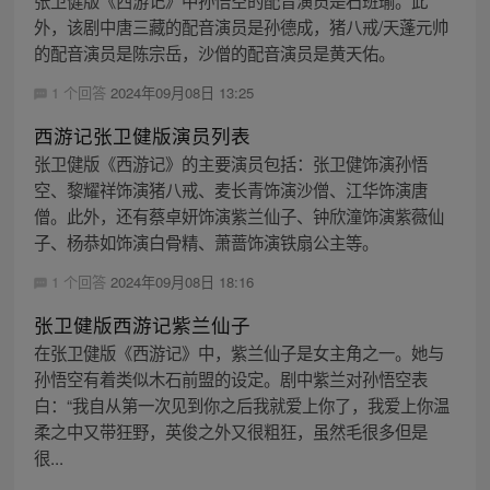
外，该剧中唐三藏的配音演员是孙德成，猪八戒/天蓬元帅
的配音演员是陈宗岳，沙僧的配音演员是黄天佑。
1 个回答
2024年09月08日 13:25
西游记张卫健版演员列表
张卫健版《西游记》的主要演员包括：张卫健饰演孙悟
空、黎耀祥饰演猪八戒、麦长青饰演沙僧、江华饰演唐
僧。此外，还有蔡卓妍饰演紫兰仙子、钟欣潼饰演紫薇仙
子、杨恭如饰演白骨精、萧蔷饰演铁扇公主等。
1 个回答
2024年09月08日 18:16
张卫健版西游记紫兰仙子
在张卫健版《西游记》中，紫兰仙子是女主角之一。她与
孙悟空有着类似木石前盟的设定。剧中紫兰对孙悟空表
白：“我自从第一次见到你之后我就爱上你了，我爱上你温
柔之中又带狂野，英俊之外又很粗狂，虽然毛很多但是
很...