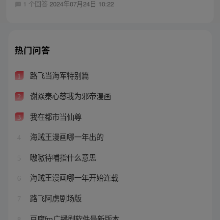
1 个回答
2024年07月24日 10:22
热门问答
路飞当海军特别篇
1
谢焱秦心慈我为邪帝漫画
2
我在都市当仙尊
3
海贼王漫画哪一年出的
4
嗷嗷待哺指什么意思
5
海贼王漫画哪一年开始连载
6
路飞阿虏剧场版
7
豆腐fm广播剧软件最新版本
8