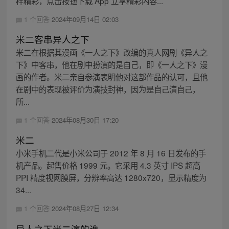
样精彩，点击按钮下载 App 立享精彩内容...
1 个回答
2024年09月14日 02:03
米二客串异人之下
米二在根据其漫画《一人之下》改编的真人网剧《异人之
下》中客串，他在剧中扮演的是自己，即《一人之下》漫
画的作者。米二亲自参演表明他对这部作品的认可，且他
在剧中的表现被评价为演技封神，因为是自己演自己，
所...
1 个回答
2024年08月30日 17:20
米二
小米手机二代是小米公司于 2012 年 8 月 16 日发布的手
机产品。起售价格 1999 元。它采用 4.3 英寸 IPS 超高
PPI 精度视网膜屏，分辨率高达 1280x720，显示精度为
34...
1 个回答
2024年08月27日 12:34
异人之下米二演的谁