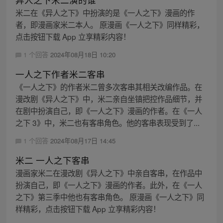
米二在《异人之下》中扮演的是《一人之下》漫画的作
者，即漫画家米二本人。 原漫画《一人之下》同样精彩，
点击按钮下载 App 立享精彩内容！
1 个回答
2024年08月18日 10:20
一人之下作者米二客串
《一人之下》的作者米二曾多次客串其相关改编作品。在
漫改剧《异人之下》中，米二亲自坐镇把控作品细节，并
在剧中扮演自己，即《一人之下》漫画的作者。在《一人
之下 3》中，米二也有客串角色。他的客串表现受到了...
1 个回答
2024年08月17日 14:45
米二 一人之下客串
漫画家米二在漫改剧《异人之下》中亲自客串，在作品中
扮演自己，即《一人之下》漫画的作者。此外，在《一人
之下》第三季中他也有客串角色。 原漫画《一人之下》同
样精彩，点击按钮下载 App 立享精彩内容！