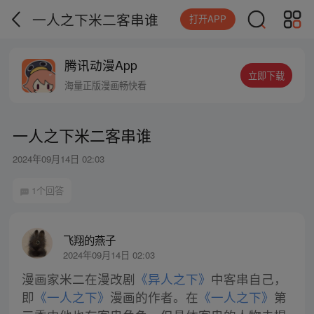
一人之下米二客串谁
打开APP
腾讯动漫App
立即下载
海量正版漫画畅快看
一人之下米二客串谁
2024年09月14日 02:03
1个回答
飞翔的燕子
2024年09月14日 02:03
漫画家米二在漫改剧
《异人之下》
中客串自己，
即
《一人之下》
漫画的作者。在
《一人之下》
第