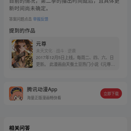
目前的情况，第二季的播出时间延后，且具体更
新时间尚未确定。
答案问题点击
举报反馈
提到的作品
元尊
未天文化 · 战斗 · 逆袭
2017年12月5日上线，每周二、四、六、日
更新。 此漫画由天蚕土豆热门小说《元尊》
改编。少年执笔，龙蛇舞动；劈开乱世，点
亮苍穹。气掌乾坤的世界里，究竟是蟒雀吞
龙，还是圣龙崛起？！
腾讯动漫App
立即下载
海量正版漫画畅快看
相关问答