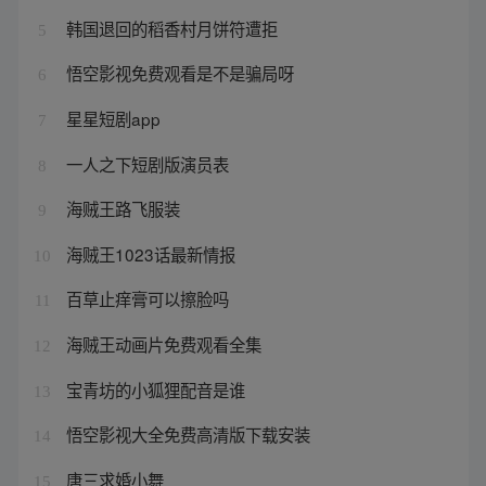
韩国退回的稻香村月饼符遭拒
5
悟空影视免费观看是不是骗局呀
6
星星短剧app
7
一人之下短剧版演员表
8
海贼王路飞服装
9
海贼王1023话最新情报
10
百草止痒膏可以擦脸吗
11
海贼王动画片免费观看全集
12
宝青坊的小狐狸配音是谁
13
悟空影视大全免费高清版下载安装
14
唐三求婚小舞
15