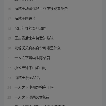
海贼王动漫优酷土豆在线观看免费
16
海贼王国语片
17
涂山红红的经典动作
18
王富贵后来有接受清瞳嘛
19
元尊夭夭真实身份可能是什么
20
一人之下漫画版陈朵篇
21
小说天师下山陈山河
22
海贼王漫画22话
23
一人之下电视剧拍完了吗
24
一人之下漫画570免费
25