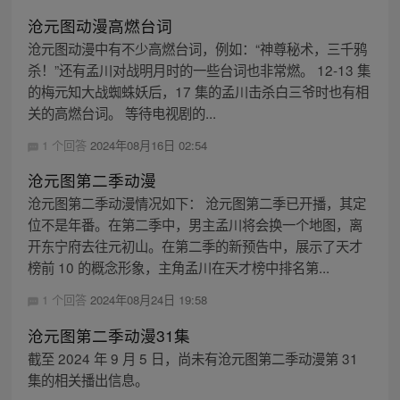
沧元图动漫高燃台词
沧元图动漫中有不少高燃台词，例如：“神尊秘术，三千鸦
杀！”还有孟川对战明月时的一些台词也非常燃。 12-13 集
的梅元知大战蜘蛛妖后，17 集的孟川击杀白三爷时也有相
关的高燃台词。 等待电视剧的...
1 个回答
2024年08月16日 02:54
沧元图第二季动漫
沧元图第二季动漫情况如下： 沧元图第二季已开播，其定
位不是年番。在第二季中，男主孟川将会换一个地图，离
开东宁府去往元初山。在第二季的新预告中，展示了天才
榜前 10 的概念形象，主角孟川在天才榜中排名第...
1 个回答
2024年08月24日 19:58
沧元图第二季动漫31集
截至 2024 年 9 月 5 日，尚未有沧元图第二季动漫第 31
集的相关播出信息。