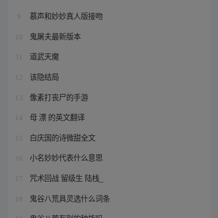
慕声和妙妙真人版接吻
9
鬼屠夫最新版本
10
道武天魔
11
该隐结局
12
像素打丧尸的手游
13
母 漂 的英文翻译
14
白庆国的诗微甜全文
15
小名妙妙代表什么意思
16
咒术回战 留级生 陆栈_
17
鬼谷八荒具灵选什么词条
18