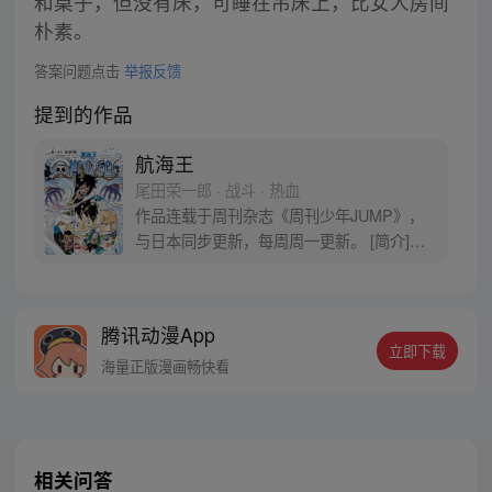
和桌子，但没有床，可睡在吊床上，比女人房间
朴素。
答案问题点击
举报反馈
提到的作品
航海王
尾田荣一郎 · 战斗 · 热血
作品连载于周刊杂志《周刊少年JUMP》，
与日本同步更新，每周周一更新。 [简介]有
一个梦想成为海盗的少年叫路飞，他因误
食“恶魔果实”而成为了橡皮人，在获得超人
能力的同时付出了一辈子无法游泳的代价。
腾讯动漫App
十年后，路飞为实现与因救他而断臂的杰克
立即下载
斯的约定而出海，开始了以成为海盗王为目
海量正版漫画畅快看
标的伟大的冒险旅程！
相关问答