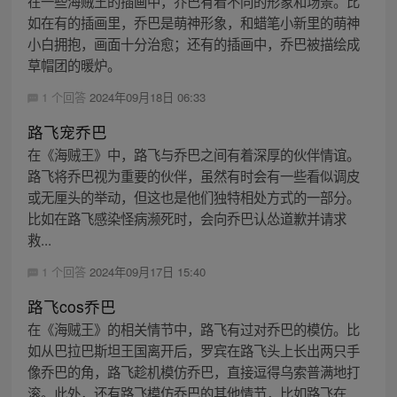
在一些海贼王的插画中，乔巴有着不同的形象和场景。比
如在有的插画里，乔巴是萌神形象，和蜡笔小新里的萌神
小白拥抱，画面十分治愈；还有的插画中，乔巴被描绘成
草帽团的暖炉。
1 个回答
2024年09月18日 06:33
路飞宠乔巴
在《海贼王》中，路飞与乔巴之间有着深厚的伙伴情谊。
路飞将乔巴视为重要的伙伴，虽然有时会有一些看似调皮
或无厘头的举动，但这也是他们独特相处方式的一部分。
比如在路飞感染怪病濒死时，会向乔巴认怂道歉并请求
救...
1 个回答
2024年09月17日 15:40
路飞cos乔巴
在《海贼王》的相关情节中，路飞有过对乔巴的模仿。比
如从巴拉巴斯坦王国离开后，罗宾在路飞头上长出两只手
像乔巴的角，路飞趁机模仿乔巴，直接逗得乌索普满地打
滚。此外，还有路飞模仿乔巴的其他情节，比如路飞在