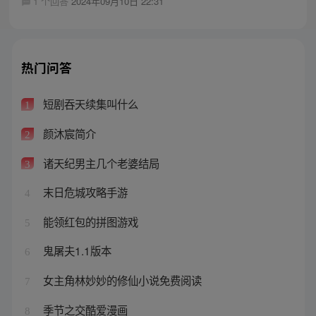
1 个回答
2024年09月10日 22:31
热门问答
短剧吞天续集叫什么
1
颜沐宸简介
2
诸天纪男主几个老婆结局
3
末日危城攻略手游
4
能领红包的拼图游戏
5
鬼屠夫1.1版本
6
女主角林妙妙的修仙小说免费阅读
7
季节之交酷爱漫画
8