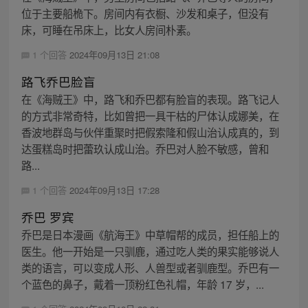
位于主要船桅下。房间内有衣橱、沙发和桌子，但没有
床，可睡在吊床上，比女人房间朴素。
1 个回答
2024年09月13日 21:08
路飞乔巴脸盲
在《海贼王》中，路飞和乔巴都有脸盲的表现。路飞记人
的方式非常奇特，比如曾把一具干枯的尸体认成娜美，在
香波地群岛与伙伴重聚时把假索隆和假山治认成真的，到
达蛋糕岛时把蕾玖认成山治。乔巴对人脸不敏感，曾和
路...
1 个回答
2024年09月13日 17:28
乔巴 罗宾
乔巴是日本漫画《航海王》中草帽帮的成员，担任船上的
医生。他一开始是一只驯鹿，通过吃人类的果实能够说人
类的语言，可以变成人形、人兽型或者驯鹿型。乔巴有一
个蓝色的鼻子，戴着一顶粉红色礼帽，年龄 17 岁，...