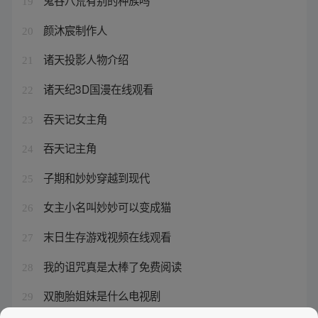
鬼谷八荒有别的种族吗
19
颜沐宸制作人
20
诸天投影人物介绍
21
诸天纪3D国漫在线观看
22
吞天记女主角
23
吞天记主角
24
子期和妙妙穿越到现代
25
女主小名叫妙妙可以变成猫
26
末日生存游戏视频在线观看
27
我的诅咒真是太棒了免费阅读
28
双胞胎姐妹是什么电视剧
29