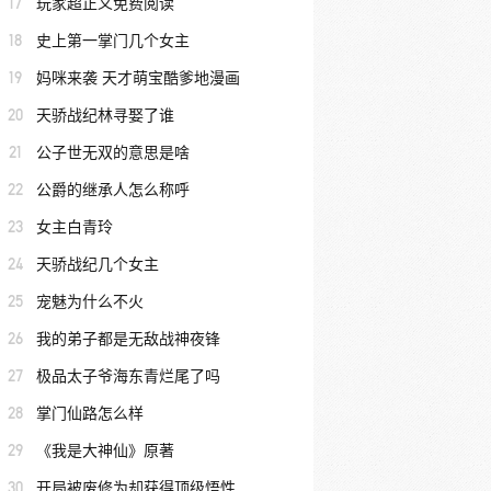
17
玩家超正义免费阅读
18
史上第一掌门几个女主
19
妈咪来袭 天才萌宝酷爹地漫画
20
天骄战纪林寻娶了谁
21
公子世无双的意思是啥
22
公爵的继承人怎么称呼
23
女主白青玲
24
天骄战纪几个女主
25
宠魅为什么不火
26
我的弟子都是无敌战神夜锋
27
极品太子爷海东青烂尾了吗
28
掌门仙路怎么样
29
《我是大神仙》原著
30
开局被废修为却获得顶级悟性