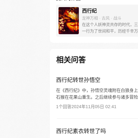
西行纪
龙神万相 · 古风 · 战斗
在这个人妖神灵共存的时代，三
一行为了世间和平，历经千辛万
彼岸取得“永恒之火”拯救苍生，
没有因此变得美好….随着阴谋
露，暗魂四起, 为了让“永恒之火
位，小狼妖白狼不辞万难，找到
相关问答
大法师，和他一起重新寻回徒弟
成全新“西行小队”，再度踏上西
旅……
西行纪转世孙悟空
在《西行纪》中，孙悟空灵魂附在白狼身上
石猴在花果山重生。之后继续参与诸多冒险
1个回答
2024年11月05日 02:41
西行纪素衣转世了吗