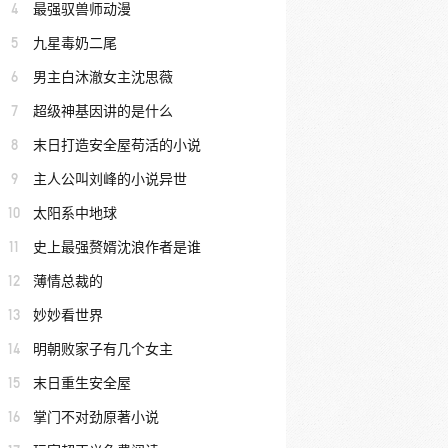
4
最强驭兽师动漫
5
九星毒奶二尾
6
男主白沐澈女主沈思薇
7
超级神基因讲的是什么
8
末日打造安全屋苟活的小说
9
主人公叫刘峰的小说异世
10
太阳系中地球
11
史上最强赘婿沈浪作者是谁
12
薄情总裁的
13
妙妙看世界
14
明朝败家子有几个女主
15
末日重生安全屋
16
掌门不对劲原著小说