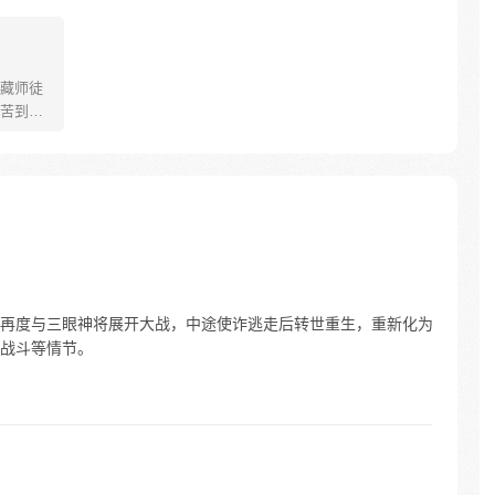
藏师徒
苦到达
可世间并
慢慢揭
”重新归
唐三藏
们，组
行之
再度与三眼神将展开大战，中途使诈逃走后转世重生，重新化为
战斗等情节。