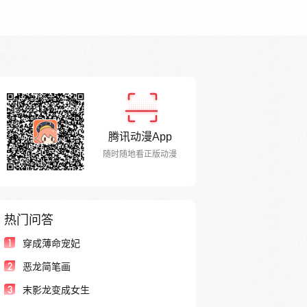
腾讯动漫App
随时随地看正版动漫
热门问答
1
穿成薄命宠妃
2
恶龙简笔画
3
末影龙变成女生