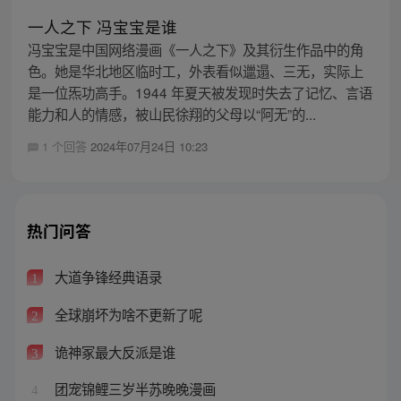
一人之下 冯宝宝是谁
冯宝宝是中国网络漫画《一人之下》及其衍生作品中的角
色。她是华北地区临时工，外表看似邋遢、三无，实际上
是一位炁功高手。1944 年夏天被发现时失去了记忆、言语
能力和人的情感，被山民徐翔的父母以“阿无”的...
1 个回答
2024年07月24日 10:23
热门问答
大道争锋经典语录
1
全球崩坏为啥不更新了呢
2
诡神冢最大反派是谁
3
团宠锦鲤三岁半苏晚晚漫画
4