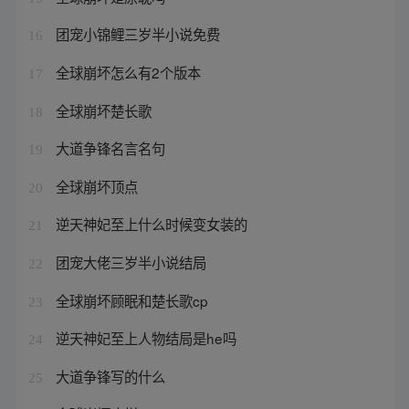
团宠小锦鲤三岁半小说免费
16
全球崩坏怎么有2个版本
17
全球崩坏楚长歌
18
大道争锋名言名句
19
全球崩坏顶点
20
逆天神妃至上什么时候变女装的
21
团宠大佬三岁半小说结局
22
全球崩坏顾眠和楚长歌cp
23
逆天神妃至上人物结局是he吗
24
大道争锋写的什么
25