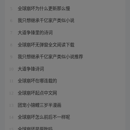
全球崩坏为什么更新那么慢
5
我只想继承千亿家产类似小说
6
大道争锋里的诗词
7
全球崩坏无弹窗全文阅读下载
8
我只想继承千亿家产类似小说推荐
9
大道争锋诗词
10
全球崩坏在哪连载的
11
全球崩坏起点中文网
12
团宠小锦鲤三岁半漫画
13
全球崩坏怎么前后不一样呢
14
全球崩坏是原耽吗
15