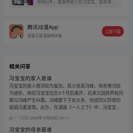
清明回乡，遭遇神秘少女冯宝宝。素未谋面
的冯宝宝却对张楚岚异常熟悉，并将其带去
自己打工的快递公司。为了帮冯宝宝寻找她
的身世，也为了查清自己与爷爷身上的秘
腾讯动漫App
密，张楚岚的生活被彻底颠覆，与冯宝宝一
立即下载
同踏上“异人”之旅。
海量正版漫画畅快看
相关问答
冯宝宝的家人是谁
冯宝宝的家人情况较为复杂。其父亲是冯峰，母亲情况较
为波折，她在冯宝宝出生3个月后离开，后来又因抚养权问
题与冯峰产生纠葛。冯峰膝下子女众多，包括同父异母的
姐姐冯素波等。此外，在漫画《一人之下》中，冯宝宝...
1 个回答
2024年10月03日 20:11
冯宝宝的母亲是谁